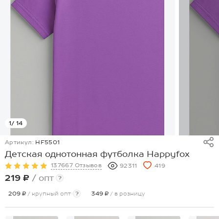
1
/ 14
Артикул:
HF5501
Детская однотонная футболка Happyfox
137667 Отзывов
92311
419
219 ₽
/ опт
?
209 ₽
/ крупный опт
?
349 ₽
/ в розницу