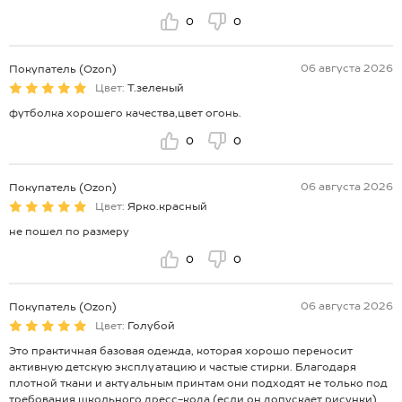
0
0
06 августа 2026
Покупатель (Ozon)
Цвет:
Т.зеленый
футболка хорошего качества,цвет огонь.
0
0
06 августа 2026
Покупатель (Ozon)
Цвет:
Ярко.красный
не пошел по размеру
0
0
06 августа 2026
Покупатель (Ozon)
Цвет:
Голубой
Это практичная базовая одежда, которая хорошо переносит
активную детскую эксплуатацию и частые стирки. Благодаря
плотной ткани и актуальным принтам они подходят не только под
требования школьного дресс-кода (если он допускает рисунки),