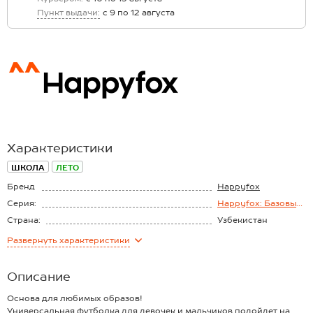
Пункт выдачи:
с 9 по 12 августа
Характеристики
ШКОЛА
ЛЕТО
Бренд
Happyfox
Серия:
Happyfox: Базовые
футболки
Страна:
Узбекистан
Состав:
100% хлопок
Развернуть
характеристики
Материал:
Кулирная гладь
Плотность ткани:
145 г/м2
Описание
Основа для любимых образов!
Универсальная футболка для девочек и мальчиков подойдет на