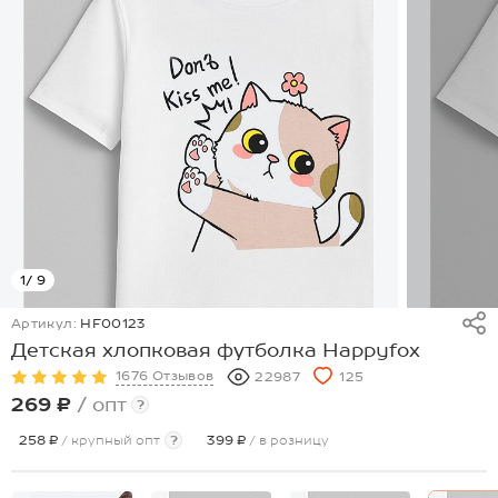
1
/ 9
Артикул:
HF00123
Детская хлопковая футболка Happyfox
1676 Отзывов
22987
125
269 ₽
/ опт
?
258 ₽
/ крупный опт
?
399 ₽
/ в розницу