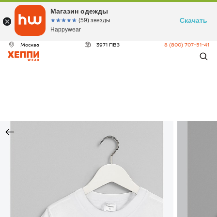
Магазин одежды
Скачать
☆☆☆☆☆
★★★★★
(59) звезды
Happywear
Москва
3971 ПВЗ
8 (800) 707-51-41
ДЕО