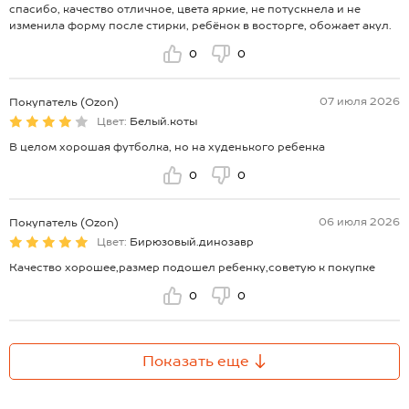
спасибо, качество отличное, цвета яркие, не потускнела и не
изменила форму после стирки, ребёнок в восторге, обожает акул.
0
0
07 июля 2026
Покупатель (Ozon)
Цвет:
Белый.коты
В целом хорошая футболка, но на худенького ребенка
0
0
06 июля 2026
Покупатель (Ozon)
Цвет:
Бирюзовый.динозавр
Качество хорошее,размер подошел ребенку,советую к покупке
0
0
Показать еще