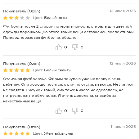
12 июля 2026
Покупатель (Ozon)
Цвет:
Белый.коты
Футболка после 2 стирок потеряла яркость, стирала для цветной
одежды порошком. До этого яркие вещи оставались после стирки.
Прям одноразовая футболка, обидно
0
0
12 июля 2026
Покупатель (Ozon)
Цвет:
Белый.скейты
Отличная футболочка. Фирмы покупаю уже не первую вещь
ребенку. Они хорошо носятся, отлично отстирываются. Не линяют
не садятся. Рисунок яркий, ему тоже ничего не сделалось, не
потрескплся не облупился. Я очень довольна, спасибо за
качественные вещи
0
0
11 июля 2026
Покупатель (Ozon)
Цвет:
Желтый.акулы