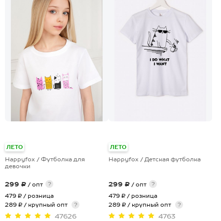
+28
ЛЕТО
ЛЕТО
Happyfox / Футболка для
Happyfox / Детская футболка
девочки
299 ₽
299 ₽
?
?
/ опт
/ опт
479 ₽
/ розница
479 ₽
/ розница
289 ₽ / крупный опт
?
289 ₽ / крупный опт
?
47626
4763