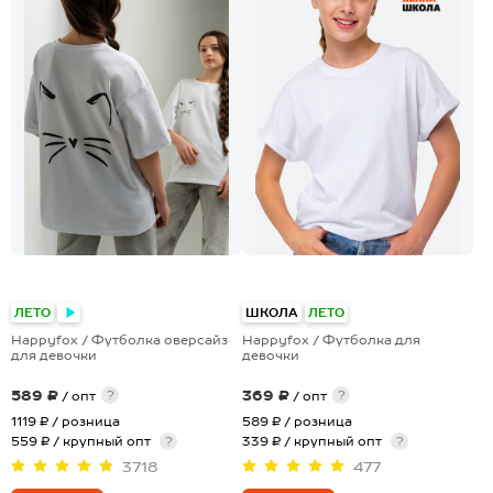
+4
ЛЕТО
ШКОЛА
ЛЕТО
Happyfox / Футболка оверсайз
Happyfox / Футболка для
для девочки
девочки
589 ₽
369 ₽
?
?
/ опт
/ опт
1119 ₽
/ розница
589 ₽
/ розница
559 ₽ / крупный опт
?
339 ₽ / крупный опт
?
3718
477