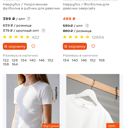
Happyfox / Укороченная
Happyfox / Футболка для
футболка в рубчик для девочки
девочки оверсайз
399 ₽
499 ₽
?
/ опт
639 ₽
/ розница
539 ₽
/ опт
?
379 ₽ / крупный опт
?
869 ₽
/ розница
422
12654
В корзину
В корзину
Размеры в наличии:
Размеры в наличии:
122
128
134
140
146
152
134
140
146
152
158
158
164