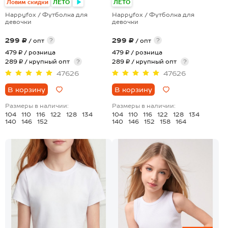
Ловим скидки
ЛЕТО
ЛЕТО
Happyfox / Футболка для
Happyfox / Футболка для
девочки
девочки
299 ₽
299 ₽
?
?
/ опт
/ опт
479 ₽
/ розница
479 ₽
/ розница
289 ₽ / крупный опт
?
289 ₽ / крупный опт
?
47626
47626
В корзину
В корзину
Размеры в наличии:
Размеры в наличии:
104
110
116
122
128
134
104
110
116
122
128
134
140
146
152
140
146
152
158
164