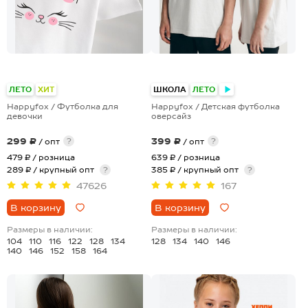
+28
ЛЕТО
ХИТ
ШКОЛА
ЛЕТО
Happyfox / Футболка для
Happyfox / Детская футболка
девочки
оверсайз
299 ₽
399 ₽
?
?
/ опт
/ опт
479 ₽
/ розница
639 ₽
/ розница
289 ₽ / крупный опт
?
385 ₽ / крупный опт
?
47626
167
В корзину
В корзину
Размеры в наличии:
Размеры в наличии:
104
110
116
122
128
134
128
134
140
146
140
146
152
158
164