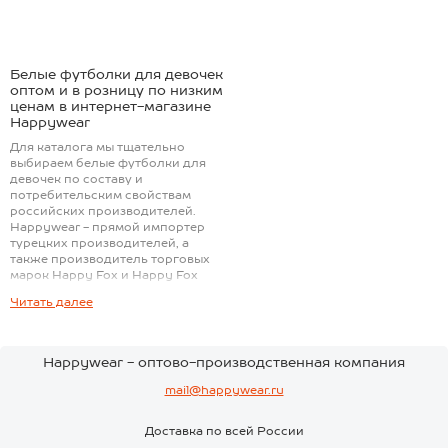
Белые футболки для девочек
оптом и в розницу по низким
ценам в интернет-магазине
Happywear
Для каталога мы тщательно
выбираем белые футболки для
девочек по составу и
потребительским свойствам
российских производителей.
Happywear - прямой импортер
турецких производителей, а
также производитель торговых
марок Happy Fox и Happy Fox
Home.
Читать далее
Отзывы покупателей
У большинства товаров в
Happywear - оптово-производственная компания
каталоге интернет-магазина есть
отзывы наших клиентов. Отзывы
mail@happywear.ru
не модерируются - так мы
получаем обратную связь о
качестве продукции наших
Доставка по всей России
поставщиков.