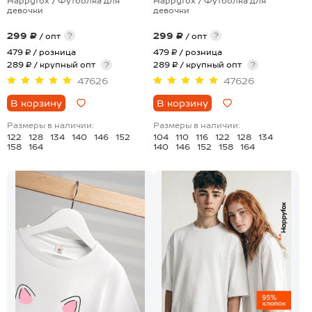
Happyfox / Футболка для
Happyfox / Футболка для
девочки
девочки
299 ₽
299 ₽
?
?
/ опт
/ опт
479 ₽
/ розница
479 ₽
/ розница
289 ₽ / крупный опт
?
289 ₽ / крупный опт
?
47626
47626
В корзину
В корзину
Размеры в наличии:
Размеры в наличии:
122
128
134
140
146
152
104
110
116
122
128
134
158
164
140
146
152
158
164