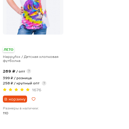
ЛЕТО
Happyfox / Детская хлопковая
футболка
269 ₽
?
/ опт
399 ₽
/ розница
258 ₽ / крупный опт
?
1676
В корзину
Размеры в наличии:
110