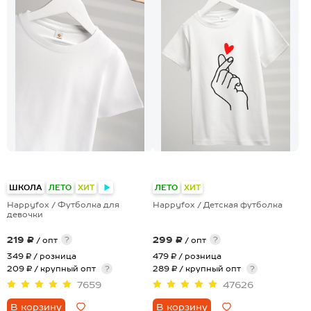
+4
+28
ШКОЛА
ЛЕТО
ХИТ
ЛЕТО
ХИТ
Happyfox / Футболка для
Happyfox / Детская футболка
девочки
219 ₽
299 ₽
?
?
/ опт
/ опт
349 ₽
/ розница
479 ₽
/ розница
209 ₽ / крупный опт
?
289 ₽ / крупный опт
?
7659
47626
В корзину
В корзину