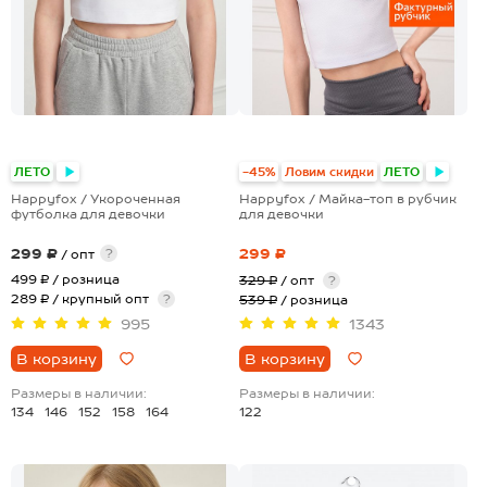
+1
ЛЕТО
-45%
Ловим скидки
ЛЕТО
Happyfox / Укороченная
Happyfox / Майка-топ в рубчик
футболка для девочки
для девочки
299 ₽
299 ₽
?
/ опт
499 ₽
/ розница
329 ₽
/ опт
?
289 ₽ / крупный опт
?
539 ₽
/ розница
995
1343
В корзину
В корзину
Размеры в наличии:
Размеры в наличии:
134
146
152
158
164
122