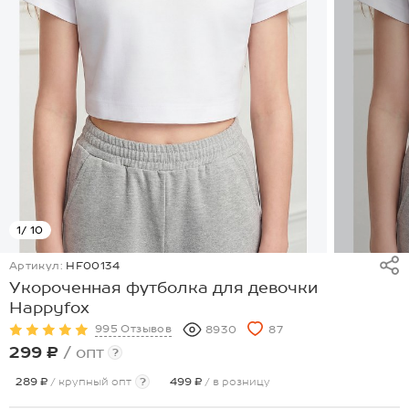
1
/ 10
Артикул:
HF00134
Укороченная футболка для девочки
Happyfox
995 Отзывов
8930
87
299 ₽
/ опт
?
289 ₽
/ крупный опт
?
499 ₽
/ в розницу