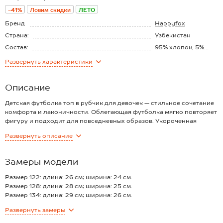
-41%
Ловим скидки
ЛЕТО
Бренд
Happyfox
Страна:
Узбекистан
Состав:
95% xлопок, 5%
эластан
Материал:
Рибана
Развернуть
характеристики
Плотность ткани:
240 г/м2
Описание
Детская футболка топ в рубчик для девочек — стильное сочетание
комфорта и лаконичности. Облегающая футболка мягко повторяет
фигуру и подходит для повседневных образов. Укороченная
футболка выполнена из кашкорсе — это плотный трикотаж с
Развернуть
описание
характерной рубчатой текстурой.
Преимущества:
— рибана из 95% хлопка и 5% эластана — дышащая, эластичная и
Замеры модели
приятная к телу;
— базовая футболка из трикотажа лапша отличается мягкостью и
Размер 122: длина: 26 см; ширина: 24 см.
долговечностью (плотность 240 г/м2);
Размер 128: длина: 28 см; ширина: 25 см.
— усиленный ворот увеличивает прочность;
Размер 134: длина: 29 см; ширина: 26 см.
— однотонная розовая футболка приталенного кроя легко
Размер 140: длина: 30 см; ширина: 28 см.
Развернуть
замеры
сочетается с любым низом;
Размер 146: длина: 32 см; ширина: 29 см.
— хлопковый топ для детей и подростков — универсальное
Размер 152: длина: 35 см; ширина: 30 см.