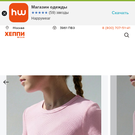
Магазин одежды
Скачать
☆☆☆☆☆
★★★★★
(59) звезды
Happywear
Москва
3961 ПВЗ
8 (800) 707-51-41
ДЕО