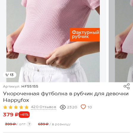
1
/ 13
Артикул:
HF55155
Укороченная футболка в рубчик для девочки
Happyfox
420 Отзывов
2320
10
379 ₽
-41%
399 ₽
/ опт
?
639 ₽
/ в розницу