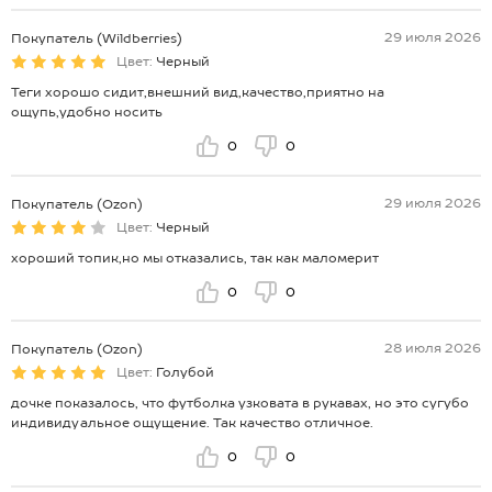
29 июля 2026
Покупатель (Wildberries)
Цвет:
Черный
Теги хорошо сидит,внешний вид,качество,приятно на
ощупь,удобно носить
0
0
29 июля 2026
Покупатель (Ozon)
Цвет:
Черный
хороший топик,но мы отказались, так как маломерит
0
0
28 июля 2026
Покупатель (Ozon)
Цвет:
Голубой
дочке показалось, что футболка узковата в рукавах, но это сугубо
индивидуальное ощущение. Так качество отличное.
0
0