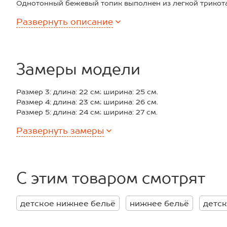
Однотонный бежевый топик выполнен из легкой трикот
эластану в составе топ отлично тянется и повторяет ка
Развернуть
описание
Классический подростковый бюстик из трикотажа с кр
посадку. Мягкие тонкие лямки не давят и не спадают во
Повседневный хлопковый бюстик подходит на каждый д
Замеры модели
Размер 3: длина: 22 см; ширина: 25 см.
Размер 4: длина: 23 см; ширина: 26 см.
Размер 5: длина: 24 см; ширина: 27 см.
Размер 6: длина: 25 см; ширина: 29 см.
Развернуть
замеры
Размер 7: длина: 26 см; ширина: 30 см.
*замеры выборочные, могут незначительно отличаться.
С этим товаром смотрят
детское нижнее бельё
нижнее бельё
детск