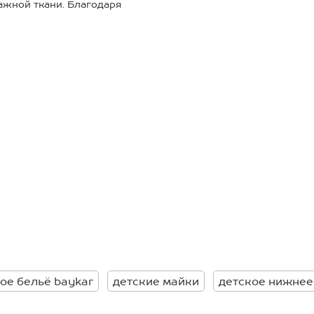
ажной ткани. Благодаря
ждое движение тела.
ужевом дарит идеальную
 время активных движений.
ень.
ое бельё baykar
детские майки
детское нижнее