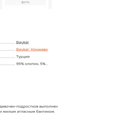
фото
Baykar
Baykar: Кружево
Турция
95% хлопок, 5%
эластан
и девочек-подростков выполнен
 и милым атласным бантиком.