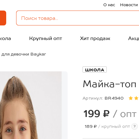
О нас
Новости
кола
Крупный опт
Хит продаж
Акц
 для девочки Baykar
ШКОЛА
Майка-топ 
Артикул:
BR4940
199 ₽
/ опт
189 ₽
/ крупный опт
?