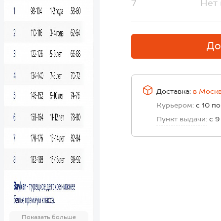
7
Нет 
До
Доставка:
в
Моск
Курьером:
с 10 по
Пункт выдачи:
с 9
Показать больше