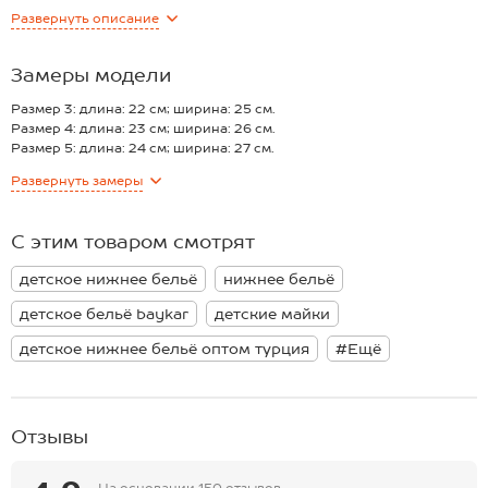
Однотонный черный топик выполнен из легкой трикотажной
Развернуть
описание
ткани. Благодаря эластану в составе топ отлично тянется и
повторяет каждое движение тела.
Классический подростковый бюстик из трикотажа с кружевом
Замеры модели
дарит идеальную посадку. Мягкие тонкие лямки не давят и не
спадают во время активных движений. Повседневный хлопковый
Размер 3: длина: 22 см; ширина: 25 см.
бюстик подходит на каждый день.
Размер 4: длина: 23 см; ширина: 26 см.
Размер 5: длина: 24 см; ширина: 27 см.
Размер 6: длина: 25 см; ширина: 29 см.
Развернуть
замеры
Размер 7: длина: 26 см; ширина: 30 см.
*замеры выборочные, могут незначительно отличаться.
С этим товаром смотрят
детское нижнее бельё
нижнее бельё
детское бельё baykar
детские майки
детское нижнее бельё оптом турция
#Ещё
Отзывы
На основании
150 отзывов