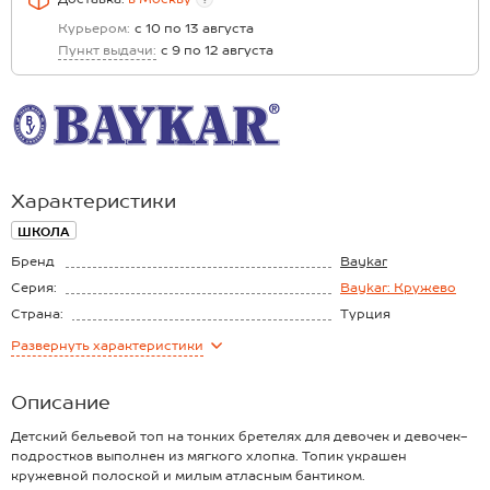
Курьером:
с 10 по 13 августа
Пункт выдачи:
с 9 по 12 августа
Характеристики
ШКОЛА
Бренд
Baykar
Серия:
Baykar: Кружево
Страна:
Турция
Состав:
95% хлопок, 5%
Развернуть
характеристики
эластан
Описание
Детский бельевой топ на тонких бретелях для девочек и девочек-
подростков выполнен из мягкого хлопка. Топик украшен
кружевной полоской и милым атласным бантиком.