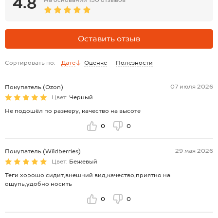
4.8
Оставить отзыв
Сортировать по:
Дате
Оценке
Полезности
07 июля 2026
Покупатель (Ozon)
Цвет:
Черный
Не подошёл по размеру, качество на высоте
0
0
29 мая 2026
Покупатель (Wildberries)
Цвет:
Бежевый
Теги хорошо сидит,внешний вид,качество,приятно на
ощупь,удобно носить
0
0