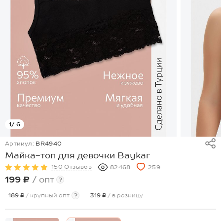
1
/ 6
Артикул:
BR4940
Майка-топ для девочки Baykar
150 Отзывов
82468
259
199 ₽
/ опт
?
189 ₽
/ крупный опт
?
319 ₽
/ в розницу