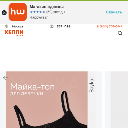
Магазин одежды
Скачать
☆☆☆☆☆
★★★★★
(59) звезды
Happywear
Москва
3971 ПВЗ
8 (800) 707-51-41