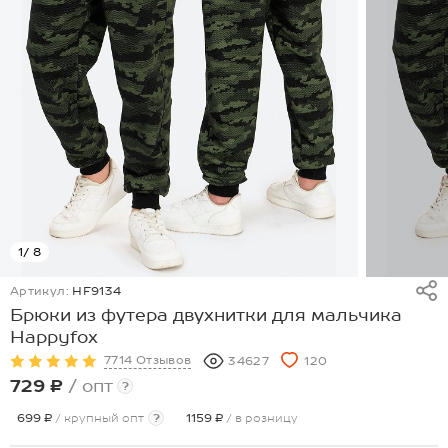
1
/ 8
Артикул:
HF9134
Брюки из футера двухнитки для мальчика
Happyfox
7714 Отзывов
34627
120
729 ₽
/ опт
?
699 ₽
/ крупный опт
?
1159 ₽
/ в розницу