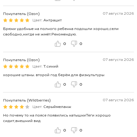
07 августа 2026
Покупатель (Ozon)
Цвет:
Антрацит
Брюки удобные на полного ребенка подошли хорошо,сели
свободно,нигде не жмёт.Рекомендую.
0
0
07 августа 2026
Покупатель (Ozon)
Цвет:
Т.синий
хорошие штаны. второй год берём для физкультуры
0
0
07 августа 2026
Покупатель (Wildberries)
Цвет:
Серыймеланж
Но почему то на поясе появились катышкиТеги хорошо
сидит,внешний вид
0
0