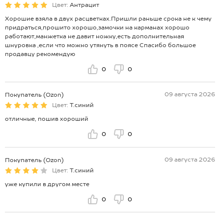
Цвет:
Антрацит
Хорошие взяла в двух расцветках.Пришли раньше срока не к чему
придраться,прошито хорошо,замочки на карманах хорошо
работают,манжетка не давит ножку,есть дополнительная
шнуровка ,если что можно утянуть в поясе Спасибо большое
продавцу рекомендую
0
0
09 августа 2026
Покупатель (Ozon)
Цвет:
Т.синий
отличные, пошив хороший
0
0
09 августа 2026
Покупатель (Ozon)
Цвет:
Т.синий
уже купили в другом месте
0
0