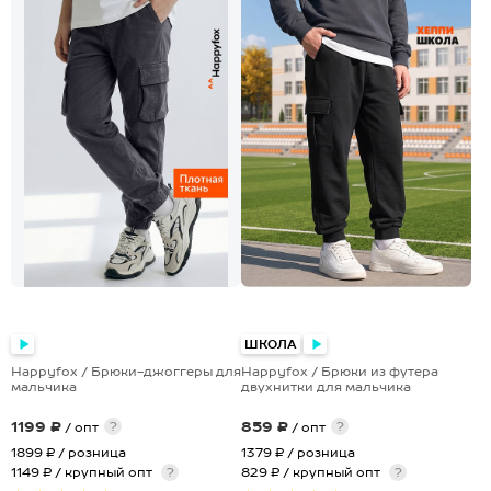
+1
ШКОЛА
Happyfox / Брюки-джоггеры для
Happyfox / Брюки из футера
мальчика
двухнитки для мальчика
1199 ₽
859 ₽
?
?
/ опт
/ опт
1899 ₽
/ розница
1379 ₽
/ розница
1149 ₽ / крупный опт
?
829 ₽ / крупный опт
?