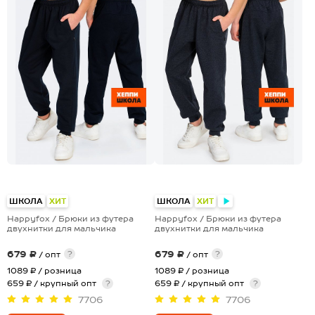
ШКОЛА
ХИТ
ШКОЛА
ХИТ
Happyfox / Брюки из футера
Happyfox / Брюки из футера
двухнитки для мальчика
двухнитки для мальчика
679 ₽
679 ₽
?
?
/ опт
/ опт
1089 ₽
/ розница
1089 ₽
/ розница
659 ₽ / крупный опт
?
659 ₽ / крупный опт
?
7706
7706