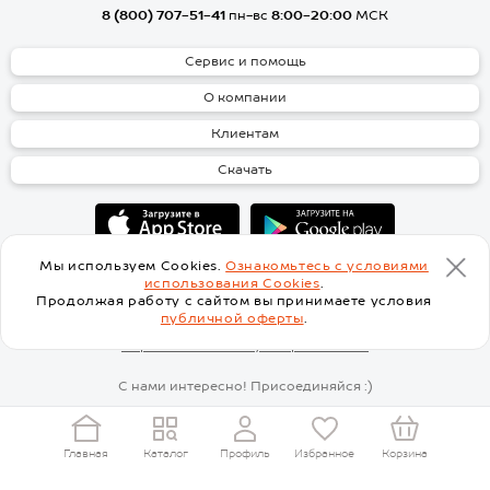
прямой импортёр турецких
8 (800) 707-51-41
пн-вс
8:00-20:00
МСК
производителей, а также
производитель торговых марок
Happy Fox и Happy Fox Home.
Сервис и помощь
Отзывы покупателей
О компании
У большинства товаров в
Клиентам
каталоге интернет-магазина есть
отзывы наших клиентов. Отзывы
Скачать
не модерируются - так мы
получаем обратную связь о
качестве продукции наших
поставщиков.
Оптом и в розницу
Мы используем Cookies.
Ознакомьтесь с условиями
использования Cookies
.
Купить брюки на резинке для
Продолжая работу с сайтом вы принимаете условия
мальчиков оптом просто, ведь
публичной оферты
.
минимальная цена заказа
товаров оптом 5000 рублей -
Перейти на основную версию сайта
просто добавьте в корзину
любых товаров свыше
С нами интересно! Присоединяйся :)
минимальной суммы и
оформляйте заказ. Доступны
заказы крупным оптом. При
заказе на сумму меньше 5000
Главная
Каталог
Профиль
Избранное
Корзина
рублей стоимость товаров
пересчитается по розничной