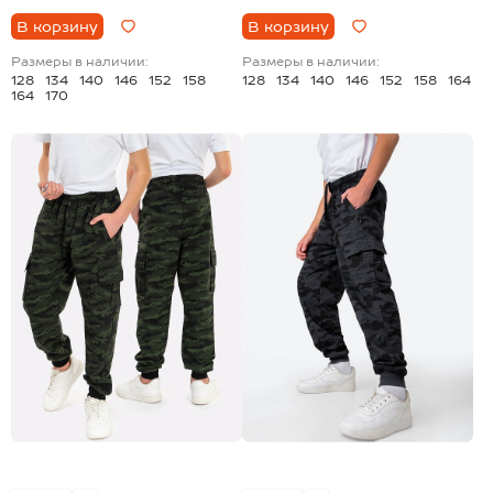
В корзину
В корзину
Размеры в наличии:
Размеры в наличии:
128
134
140
146
152
158
128
134
140
146
152
158
164
164
170
+1
+1