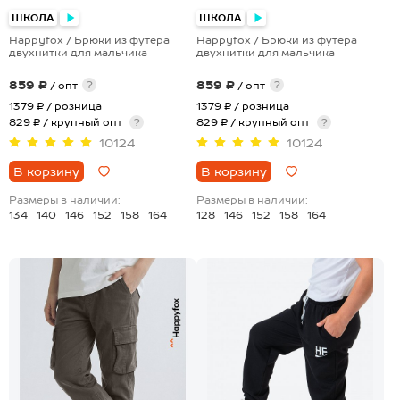
+1
+1
ШКОЛА
ШКОЛА
Happyfox / Брюки из футера
Happyfox / Брюки из футера
двухнитки для мальчика
двухнитки для мальчика
859 ₽
859 ₽
?
?
/ опт
/ опт
1379 ₽
/ розница
1379 ₽
/ розница
829 ₽ / крупный опт
?
829 ₽ / крупный опт
?
10124
10124
В корзину
В корзину
Размеры в наличии:
Размеры в наличии:
134
140
146
152
158
164
128
146
152
158
164