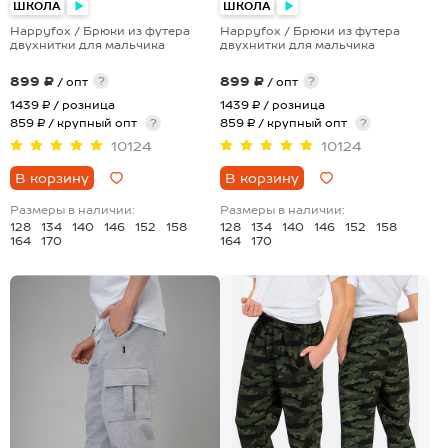
ШКОЛА
ШКОЛА
Happyfox / Брюки из футера
Happyfox / Брюки из футера
двухнитки для мальчика
двухнитки для мальчика
899 ₽
899 ₽
?
?
/ опт
/ опт
1439 ₽
/ розница
1439 ₽
/ розница
859 ₽ / крупный опт
?
859 ₽ / крупный опт
?
10124
10124
В корзину
В корзину
Размеры в наличии:
Размеры в наличии:
128
134
140
146
152
158
128
134
140
146
152
158
164
170
164
170