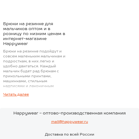
Брюки на резинке для
мальчиков оптом и в
розницу по низким ценам в
интернет-магазине
Happywear
Брюки на резинке подойдут и
совсем маленьким мальчикам и
подросткам, в них легко и
удобно двигаться. Каждый
мальчик будет рад брюкам с
прикольными принтами,
машинками, стильным
надписями и лаконичным
однотонным моделям. Брюки с
Читать далее
резинкой очень удобны, она
обеспечаивает идеальное
положение брюк на теле при
активных движениях. Для
Happywear - оптово-производственная компания
каталога мы тщательно выбираем
брюки на резинке для мальчиков
mail@happywear.ru
по составу и потребительским
свойствам российских
Доставка по всей России
производителей. Happywear -