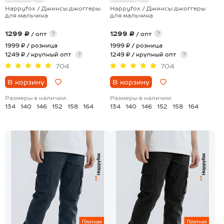
Happyfox / Джинсы джоггеры
Happyfox / Джинсы джоггеры
для мальчика
для мальчика
1299 ₽
1299 ₽
?
?
/ опт
/ опт
1999 ₽
/ розница
1999 ₽
/ розница
1249 ₽ / крупный опт
?
1249 ₽ / крупный опт
?
704
704
В корзину
В корзину
Размеры в наличии:
Размеры в наличии:
134
140
146
152
158
164
134
140
146
152
158
164