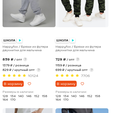
+1
ШКОЛА
ШКОЛА
Happyfox / Брюки из футера
Happyfox / Брюки из футера
двухнитки для мальчика
двухнитки для мальчика
859 ₽
729 ₽
?
?
/ опт
/ опт
1379 ₽
/ розница
1159 ₽
/ розница
829 ₽ / крупный опт
?
699 ₽ / крупный опт
?
10124
7706
В корзину
В корзину
Размеры в наличии:
Размеры в наличии:
128
134
140
146
152
158
128
134
140
146
152
158
164
170
164
170