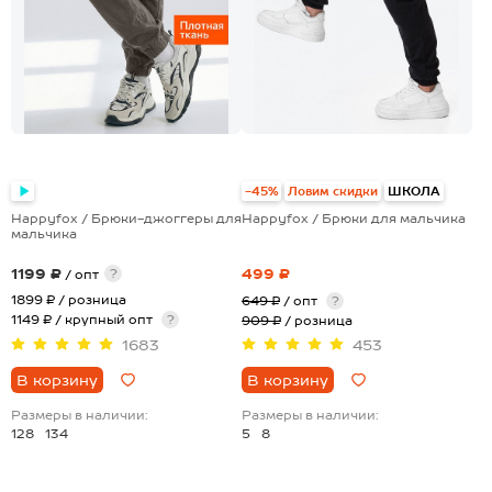
-45%
Ловим скидки
ШКОЛА
Happyfox / Брюки-джоггеры для
Happyfox / Брюки для мальчика
мальчика
1199 ₽
499 ₽
?
/ опт
1899 ₽
/ розница
649 ₽
/ опт
?
1149 ₽ / крупный опт
?
909 ₽
/ розница
1683
453
В корзину
В корзину
Размеры в наличии:
Размеры в наличии:
128
134
5
8