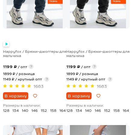
Happyfox / Брюки-джоггеры для
Happyfox / Брюки-джоггеры для
мальчика
мальчика
1199 ₽
1199 ₽
?
?
/ опт
/ опт
1899 ₽
/ розница
1899 ₽
/ розница
1149 ₽ / крупный опт
?
1149 ₽ / крупный опт
?
1683
1683
В корзину
В корзину
Размеры в наличии:
Размеры в наличии:
128
134
140
146
152
158
164
128
134
140
146
152
158
164