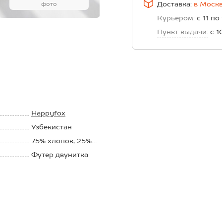
Доставка:
в
Моск
фото
Курьером:
с 11 по
Пункт выдачи:
с 1
Happyfox
Узбекистан
75% хлопок, 25%
полиэстер
Футер двунитка
220 г/м2