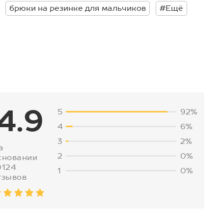
брюки на резинке для мальчиков
#Ещё
4.9
5
92%
4
6%
3
2%
а
2
0%
сновании
0124
1
0%
тзывов