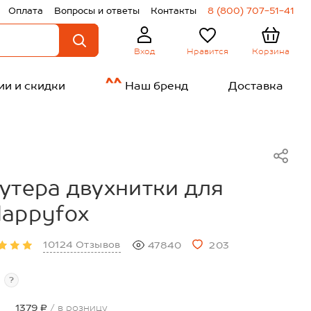
Оплата
Вопросы и ответы
Контакты
8 (800) 707-51-41
Нравится
Корзина
Вход
ии и скидки
Наш бренд
Доставка
утера двухнитки для
Happyfox
10124 Отзывов
47840
203
?
1379 ₽
/ в розницу