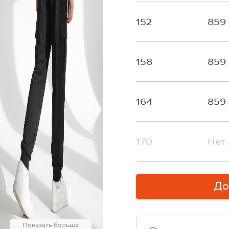
152
859
158
859
164
859
170
Нет 
До
Показать больше