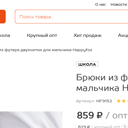
О нас
Новости
кола
Крупный опт
Хит продаж
Акц
из футера двухнитки для мальчика Happyfox
ШКОЛА
Брюки из ф
мальчика 
Артикул:
HF9132
859 ₽
/ опт
829 ₽
/ крупный опт
?