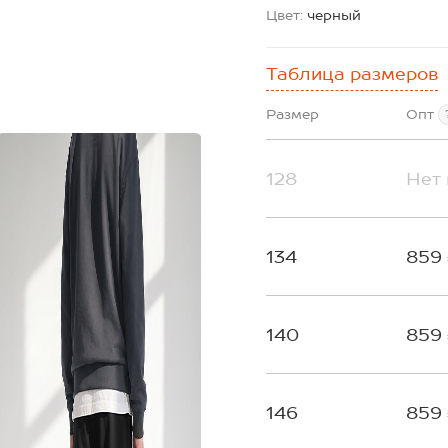
Цвет:
черный
Таблица размеров
Размер
Опт
128
Нет 
134
859
140
859
146
859