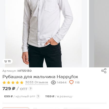
1
/ 11
Артикул:
HF55130
Рубашка для мальчика Happyfox
3053 Отзывов
14944
118
729 ₽
/ опт
?
699 ₽
/ крупный опт
?
1169 ₽
/ в розницу