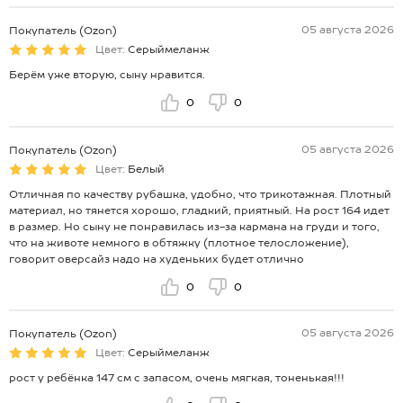
05 августа 2026
Покупатель (Ozon)
Цвет:
Серыймеланж
Берём уже вторую, сыну нравится.
0
0
05 августа 2026
Покупатель (Ozon)
Цвет:
Белый
Отличная по качеству рубашка, удобно, что трикотажная. Плотный
материал, но тянется хорошо, гладкий, приятный. На рост 164 идет
в размер. Но сыну не понравилась из-за кармана на груди и того,
что на животе немного в обтяжку (плотное телосложение),
говорит оверсайз надо на худеньких будет отлично
0
0
05 августа 2026
Покупатель (Ozon)
Цвет:
Серыймеланж
рост у ребёнка 147 см с запасом, очень мягкая, тоненькая!!!