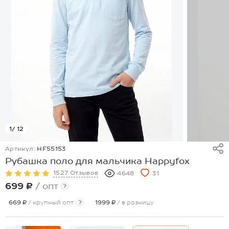
1
/ 12
Артикул:
HF55153
Рубашка поло для мальчика Happyfox
1527 Отзывов
4648
31
699 ₽
/ опт
?
669 ₽
/ крупный опт
?
1999 ₽
/ в розницу