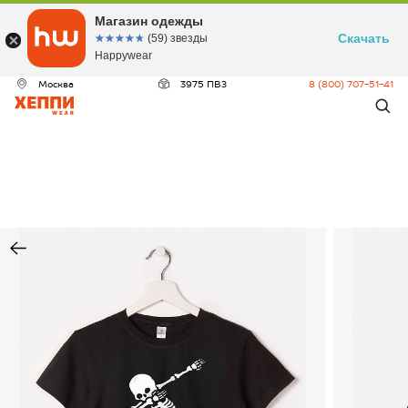
Магазин одежды
Скачать
☆☆☆☆☆
★★★★★
(59) звезды
Happywear
Москва
3975 ПВЗ
8 (800) 707-51-41