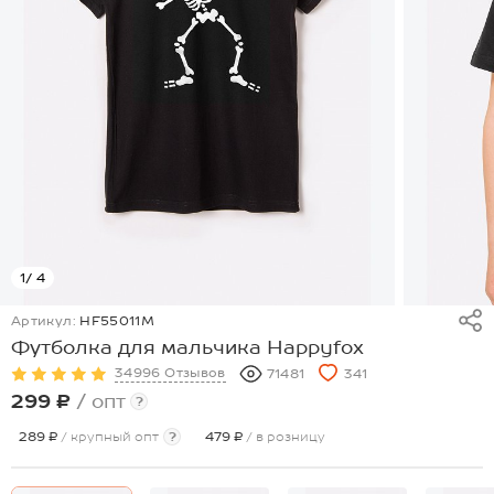
1
/ 4
Артикул:
HF55011M
Футболка для мальчика Happyfox
34996 Отзывов
71481
341
299 ₽
/ опт
?
289 ₽
/ крупный опт
?
479 ₽
/ в розницу