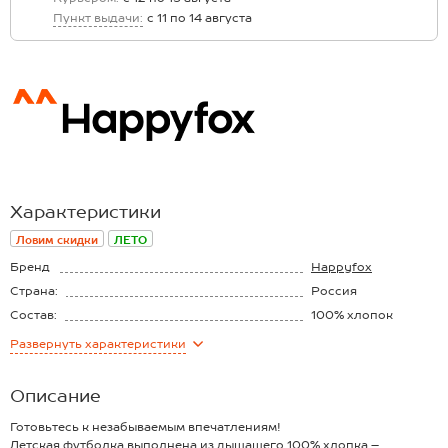
Пункт выдачи:
с 11 по 14 августа
Характеристики
Ловим скидки
ЛЕТО
Бренд
Happyfox
Страна:
Россия
Состав:
100% хлопок
Материал:
Кулирная гладь
Развернуть
характеристики
Плотность ткани:
145 г/м2
Описание
Готовьтесь к незабываемым впечатлениям!
Детская футболка выполнена из дышащего 100% хлопка –