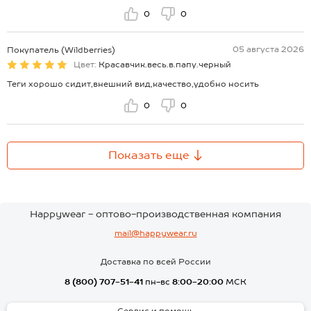
0
0
05 августа 2026
Покупатель (Wildberries)
Цвет:
Красавчик.весь.в.папу.черный
Теги хорошо сидит,внешний вид,качество,удобно носить
0
0
Показать еще
Happywear - оптово-производственная компания
mail@happywear.ru
Доставка по всей России
8 (800) 707-51-41
пн-вс
8:00-20:00
МСК
Сервис и помощь