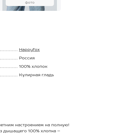
фото
Happyfox
Россия
100% хлопок
Кулирная гладь
145 г/м2
летним настроением на полную!
из дышащего 100% хлопка –