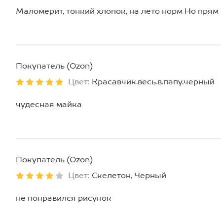
Маломерит, тонкий хлопок, на лето норм Но прям
Покупатель (Ozon)
Цвет:
Красавчик.весь.в.папу.черный
чудесная майка
Покупатель (Ozon)
Цвет:
Скелетон, Черный
не понравился рисунок