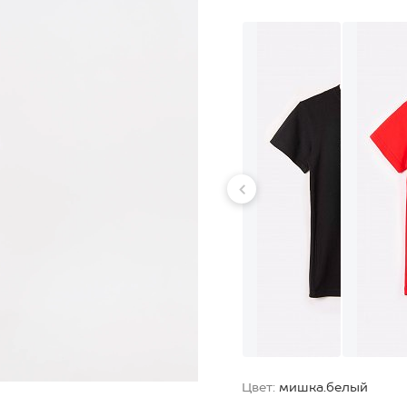
Цвет:
мишка.белый