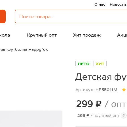
О нас
Новости
кола
Крупный опт
Хит продаж
Акц
кая футболка Happyfox
ЛЕТО
ХИТ
Детская фу
Артикул:
HF55011M
299 ₽
/ опт
289 ₽
/ крупный опт
?