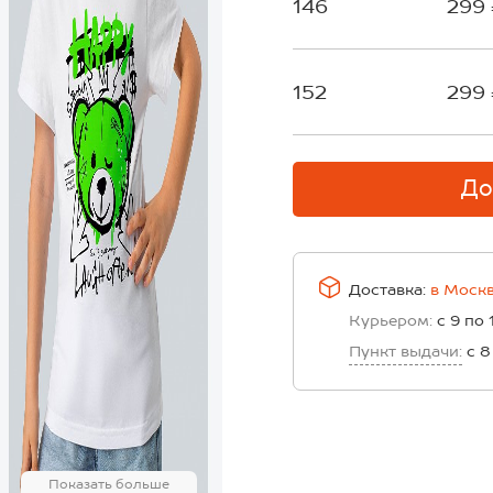
146
299
152
299
До
Доставка:
в
Моск
Курьером:
с 9 по 
Пункт выдачи:
с 8
Показать больше