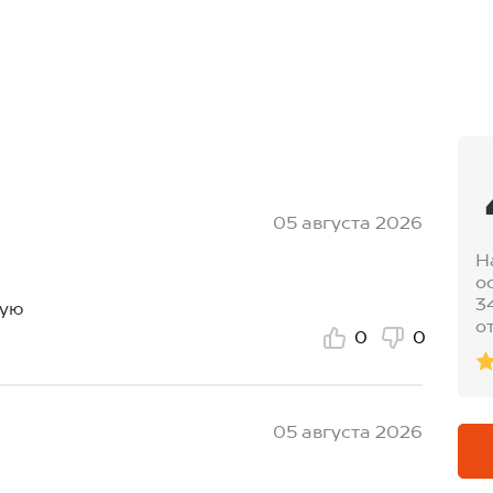
05 августа 2026
Н
о
3
дую
о
0
0
05 августа 2026