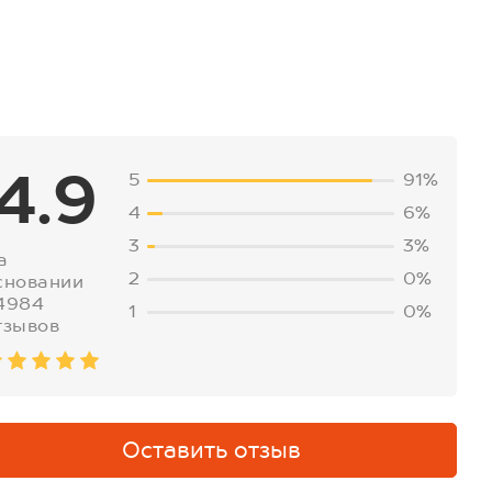
4.9
5
91%
4
6%
3
3%
а
2
0%
сновании
4984
1
0%
тзывов
Оставить отзыв