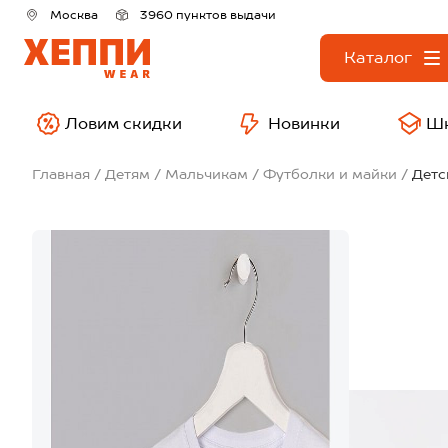
Москва
3960 пунктов выдачи
Каталог
Ловим скидки
Новинки
Ш
Главная
Детям
Мальчикам
Футболки и майки
Детс