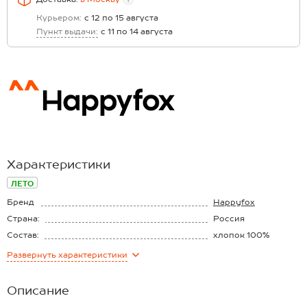
Курьером:
с 12 по 15 августа
Пункт выдачи:
с 11 по 14 августа
Характеристики
ЛЕТО
Бренд
Happyfox
Страна:
Россия
Состав:
хлопок 100%
Материал:
Кулирная гладь
Развернуть
характеристики
Плотность ткани:
150 г/м2
Описание