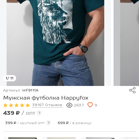
1
/ 11
Артикул:
HF9111A
Мужская футболка Happyfox
38167 Отзывов
2637
9
439 ₽
/ опт
?
399 ₽
/ крупный опт
?
699 ₽
/ в розницу