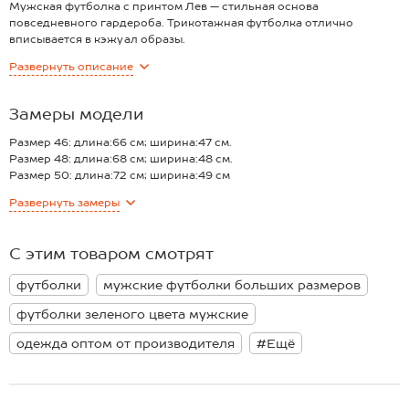
Мужская футболка с принтом Лев — стильная основа
повседневного гардероба. Трикотажная футболка отлично
вписывается в кэжуал образы.
Преимущества:
Развернуть
описание
— трикотаж кулирная гладь (плотность 150 г/м²) из 100% хлопка —
мягкий, дышащий и приятный к телу;
— принт подчеркивает характер и индивидуальность, делая образ
Замеры модели
более выразительным;
— футболка цвета морской волны добавит глубины и свежести;
Размер 46: длина:66 см; ширина:47 см.
— прямой крой обеспечивает комфортную посадку и свободу
Размер 48: длина:68 см; ширина:48 см.
движений;
Размер 50: длина:72 см; ширина:49 см
— короткие рукава не сковывают движения и подходят для
Размер 52: длина:75 см; ширина:51 см.
Развернуть
замеры
активного дня.
Размер 54: длина:76 см; ширина:55 см.
Хлопковая футболка для мужчин станет универсальным
*замеры выборочные, могут незначительно отличаться.
вариантом для повседневных образов, сочетая комфорт,
С этим товаром смотрят
практичность и выразительный городской стиль.
футболки
мужские футболки больших размеров
футболки зеленого цвета мужские
одежда оптом от производителя
#Ещё