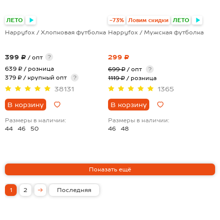
+8
ЛЕТО
-73%
Ловим скидки
ЛЕТО
Happyfox / Хлопковая футболка
Happyfox / Мужская футболка
399 ₽
299 ₽
?
/ опт
639 ₽
/ розница
699 ₽
/ опт
?
379 ₽ / крупный опт
?
1119 ₽
/ розница
38131
1365
В корзину
В корзину
Размеры в наличии:
Размеры в наличии:
44
46
50
46
48
1
2
Последняя