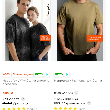
+15
+2
-56%
Ловим скидки
ЛЕТО
ЛЕТО
Happyfox / Футболка унисекс
Happyfox / Мужская футболка
оверсайз
549 ₽
699 ₽
?
/ опт
1119 ₽
/ розница
779 ₽
/ опт
?
669 ₽ / крупный опт
?
1249 ₽
/ розница
6809
925