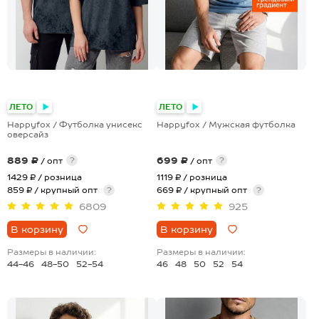
+15
+2
ЛЕТО
ЛЕТО
Happyfox / Футболка унисекс
Happyfox / Мужская футболка
оверсайз
889 ₽
699 ₽
?
?
/ опт
/ опт
1429 ₽
/ розница
1119 ₽
/ розница
859 ₽ / крупный опт
?
669 ₽ / крупный опт
?
6809
925
В корзину
В корзину
Размеры в наличии:
Размеры в наличии:
44-46
48-50
52-54
46
48
50
52
54