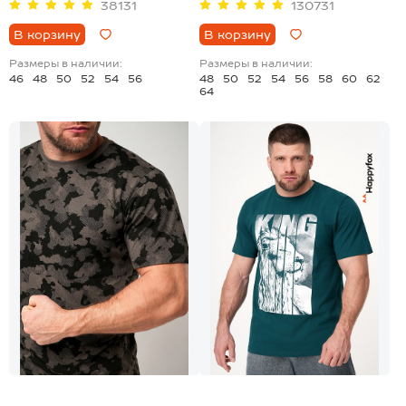
38131
130731
В корзину
В корзину
Размеры в наличии:
Размеры в наличии:
46
48
50
52
54
56
48
50
52
54
56
58
60
62
64