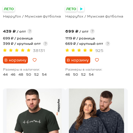
+8
+2
ЛЕТО
ЛЕТО
Happyfox / Мужская футболка
Happyfox / Мужская футболка
439 ₽
699 ₽
?
?
/ опт
/ опт
699 ₽
/ розница
1119 ₽
/ розница
399 ₽ / крупный опт
?
669 ₽ / крупный опт
?
38131
925
В корзину
В корзину
Размеры в наличии:
Размеры в наличии:
44
46
48
50
52
54
46
50
52
54