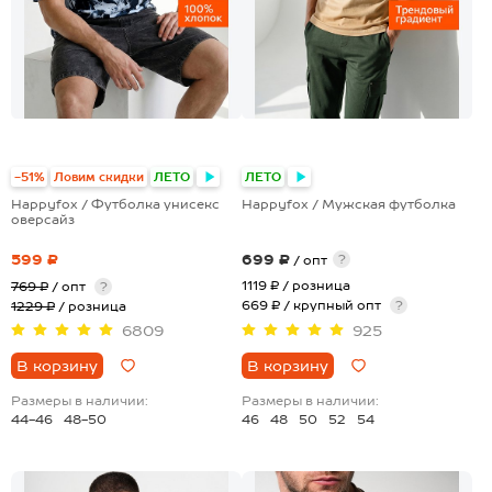
+15
+2
-51%
Ловим скидки
ЛЕТО
ЛЕТО
Happyfox / Футболка унисекс
Happyfox / Мужская футболка
оверсайз
599 ₽
699 ₽
?
/ опт
1119 ₽
/ розница
769 ₽
/ опт
?
669 ₽ / крупный опт
?
1229 ₽
/ розница
6809
925
В корзину
В корзину
Размеры в наличии:
Размеры в наличии:
44-46
48-50
46
48
50
52
54