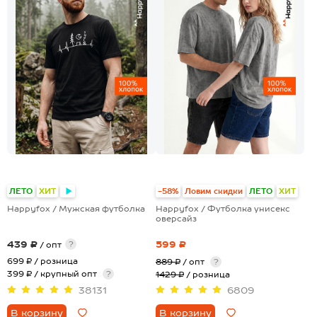
+8
+15
ЛЕТО
ХИТ
-58%
Ловим скидки
ЛЕТО
ХИТ
Happyfox / Мужская футболка
Happyfox / Футболка унисекс
оверсайз
439 ₽
599 ₽
?
/ опт
699 ₽
/ розница
889 ₽
/ опт
?
399 ₽ / крупный опт
?
1429 ₽
/ розница
38131
6809
В корзину
В корзину