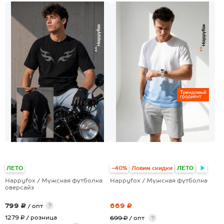
+2
ЛЕТО
-40%
Ловим скидки
ЛЕТО
Happyfox / Мужская футболка
Happyfox / Мужская футболка
оверсайз
799 ₽
669 ₽
?
/ опт
1279 ₽
/ розница
699 ₽
/ опт
?