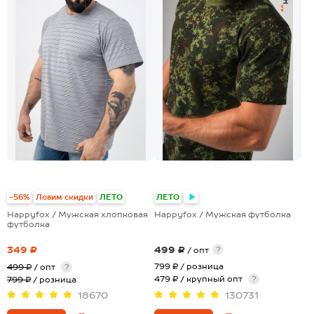
+2
+17
-56%
Ловим скидки
ЛЕТО
ЛЕТО
Happyfox / Мужская хлопковая
Happyfox / Мужская футболка
футболка
349 ₽
499 ₽
?
/ опт
799 ₽
/ розница
499 ₽
/ опт
?
479 ₽ / крупный опт
?
799 ₽
/ розница
18670
130731