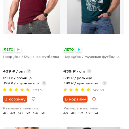
+8
+8
ЛЕТО
ЛЕТО
Happyfox / Мужская футболка
Happyfox / Мужская футболка
439 ₽
439 ₽
?
?
/ опт
/ опт
699 ₽
/ розница
699 ₽
/ розница
399 ₽ / крупный опт
?
399 ₽ / крупный опт
?
38131
38131
В корзину
В корзину
Размеры в наличии:
Размеры в наличии:
46
48
50
52
54
56
46
48
50
52
54