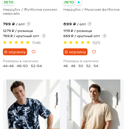
ЛЕТО
ЛЕТО
Happyfox / Футболка унисекс
Happyfox / Мужская футболка
оверсайз
799 ₽
699 ₽
?
?
/ опт
/ опт
1279 ₽
/ розница
1119 ₽
/ розница
769 ₽ / крупный опт
?
669 ₽ / крупный опт
?
1146
925
В корзину
В корзину
Размеры в наличии:
Размеры в наличии:
44-46
48-50
52-54
46
48
50
52
54