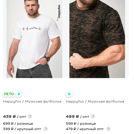
+8
+17
ЛЕТО
Happyfox / Мужская футболка
Happyfox / Мужская футболка
439 ₽
499 ₽
?
?
/ опт
/ опт
699 ₽
/ розница
599 ₽
/ розница
399 ₽ / крупный опт
?
479 ₽ / крупный опт
?