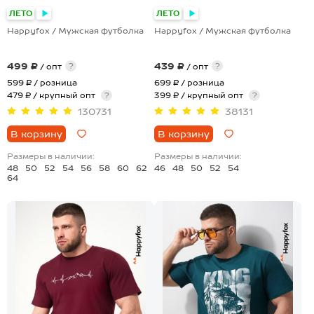
+17
+8
ЛЕТО
ЛЕТО
Happyfox / Мужская футболка
Happyfox / Мужская футболка
499 ₽
439 ₽
?
?
/ опт
/ опт
599 ₽
/ розница
699 ₽
/ розница
479 ₽ / крупный опт
?
399 ₽ / крупный опт
?
130731
38131
В корзину
В корзину
Размеры в наличии:
Размеры в наличии:
48
50
52
54
56
58
60
62
46
48
50
52
54
64