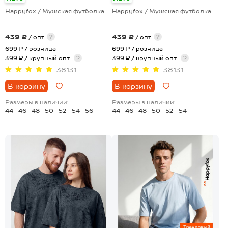
Happyfox / Мужская футболка
Happyfox / Мужская футболка
439 ₽
439 ₽
?
?
/ опт
/ опт
699 ₽
/ розница
699 ₽
/ розница
399 ₽ / крупный опт
?
399 ₽ / крупный опт
?
38131
38131
В корзину
В корзину
Размеры в наличии:
Размеры в наличии:
44
46
48
50
52
54
56
44
46
48
50
52
54