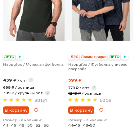
+8
+15
ЛЕТО
-52%
Ловим скидки
ЛЕТО
Happyfox / Мужская футболка
Happyfox / Футболка унисекс
оверсайз
439 ₽
599 ₽
?
/ опт
699 ₽
/ розница
779 ₽
/ опт
?
399 ₽ / крупный опт
?
1249 ₽
/ розница
38131
6809
В корзину
В корзину
Размеры в наличии:
Размеры в наличии:
44
46
48
50
52
56
44-46
48-50