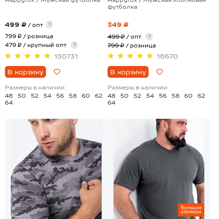
футболка
499 ₽
349 ₽
?
/ опт
799 ₽
/ розница
499 ₽
/ опт
?
479 ₽ / крупный опт
?
799 ₽
/ розница
130731
18670
В корзину
В корзину
Размеры в наличии:
Размеры в наличии:
48
50
52
54
56
58
60
62
48
50
52
54
56
58
60
62
64
64