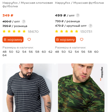
Happyfox / Мужская хлопковая
Happyfox / Мужская футболка
футболка
349 ₽
499 ₽
?
/ опт
799 ₽
/ розница
499 ₽
/ опт
?
479 ₽ / крупный опт
?
799 ₽
/ розница
18670
130731
В корзину
В корзину
Размеры в наличии:
Размеры в наличии:
48
50
52
54
56
58
60
62
48
50
52
54
56
58
60
64