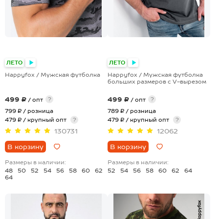
+17
+1
ЛЕТО
ЛЕТО
Happyfox / Мужская футболка
Happyfox / Мужская футболка
больших размеров c V-вырезом
499 ₽
499 ₽
?
?
/ опт
/ опт
799 ₽
/ розница
789 ₽
/ розница
479 ₽ / крупный опт
?
479 ₽ / крупный опт
?
130731
12062
В корзину
В корзину
Размеры в наличии:
Размеры в наличии:
48
50
52
54
56
58
60
62
52
54
56
58
60
62
64
64