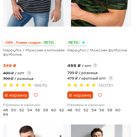
+2
+17
-56%
Ловим скидки
ЛЕТО
ЛЕТО
Happyfox / Мужская хлопковая
Happyfox / Мужская футболка
футболка
349 ₽
499 ₽
?
/ опт
799 ₽
/ розница
499 ₽
/ опт
?
479 ₽ / крупный опт
?
799 ₽
/ розница
18670
130731
В корзину
В корзину
Размеры в наличии:
Размеры в наличии:
48
50
52
54
56
58
60
62
48
50
52
54
56
58
60
64