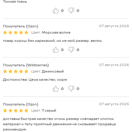
Тонкая ткань
0
0
07 августа 2026
Покупатель (Ozon)
Цвет:
Морская.волна
товар хорош без нареканий, но не мой размер ,велик.
0
0
07 августа 2026
Покупатель (Wildberries)
Цвет:
Джинсовый
Достоинства: Цена качество, норм
0
0
07 августа 2026
Покупатель (Ozon)
Цвет:
Т.серый
доставка быстрая качество огонь размер совпадает хлопок
материал к телу приятный движения не сковывает продавца
рекомендую