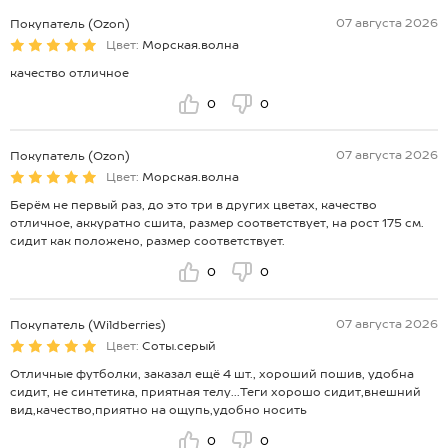
07 августа 2026
Покупатель (Ozon)
Цвет:
Морская.волна
качество отличное
0
0
07 августа 2026
Покупатель (Ozon)
Цвет:
Морская.волна
Берём не первый раз, до это три в других цветах, качество
отличное, аккуратно сшита, размер соответствует, на рост 175 см.
сидит как положено, размер соответствует.
0
0
07 августа 2026
Покупатель (Wildberries)
Цвет:
Соты.серый
Отличные футболки, заказал ещё 4 шт., хороший пошив, удобна
сидит, не синтетика, приятная телу...Теги хорошо сидит,внешний
вид,качество,приятно на ощупь,удобно носить
0
0