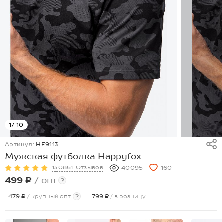
1
/ 10
Артикул:
HF9113
Мужская футболка Happyfox
130861 Отзывов
40095
160
499 ₽
/ опт
?
479 ₽
/ крупный опт
?
799 ₽
/ в розницу