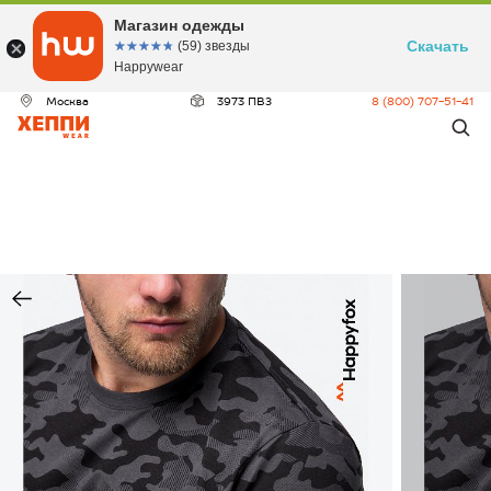
Магазин одежды
Скачать
☆☆☆☆☆
★★★★★
(59) звезды
Happywear
Москва
3973 ПВЗ
8 (800) 707-51-41
ДЕО