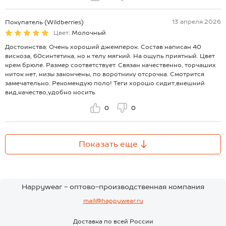
13 апреля 2026
Покупатель (Wildberries)
Цвет:
Молочный
Достоинства: Очень хороший джемперок. Состав написан 40
вискоза, 60синтетика, но к телу мягкий. На ощупь приятный. Цвет
крем брюле. Размер соответствует. Связан качественно, торчаших
ниток нет, низы закончены, по воротнику отсрочка. Смотрится
замечательно. Рекомендую поло! Теги хорошо сидит,внешний
вид,качество,удобно носить
0
0
Показать еще
Happywear - оптово-производственная компания
mail@happywear.ru
Доставка по всей России