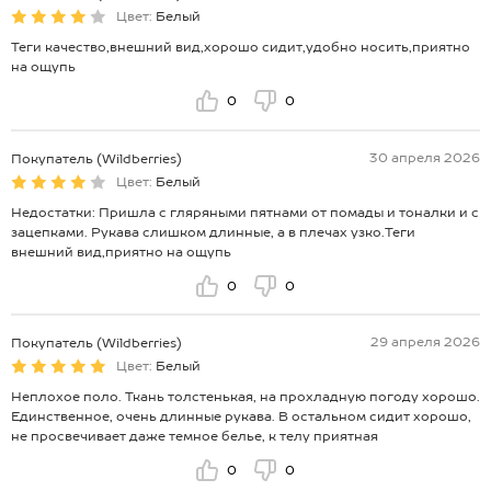
Цвет:
Белый
Теги качество,внешний вид,хорошо сидит,удобно носить,приятно
на ощупь
0
0
30 апреля 2026
Покупатель (Wildberries)
Цвет:
Белый
Недостатки: Пришла с гляряными пятнами от помады и тоналки и с
зацепками. Рукава слишком длинные, а в плечах узко.Теги
внешний вид,приятно на ощупь
0
0
29 апреля 2026
Покупатель (Wildberries)
Цвет:
Белый
Неплохое поло. Ткань толстенькая, на прохладную погоду хорошо.
Единственное, очень длинные рукава. В остальном сидит хорошо,
не просвечивает даже темное белье, к телу приятная
0
0