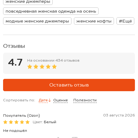
женские джемперы
см; длина рукава внутренняя:49 см.
Размер 52: длина:65 см; ширина:40 см; длина рукава внешняя:64
повседневная женская одежда на осень
см; длина рукава внутренняя:49 см.
Размер 54: длина:66 см; ширина:42 см; длина рукава внешняя:64
модные женские джемперы
женские кофты
#Ещё
см; длина рукава внутренняя:49 см.
*замеры выборочные, могут незначительно отличаться.
Отзывы
4.7
На основании
434 отзывов
Оставить отзыв
Сортировать по:
Дате
Оценке
Полезности
03 августа 2026
Покупатель (Ozon)
Цвет:
Белый
Не подошёл