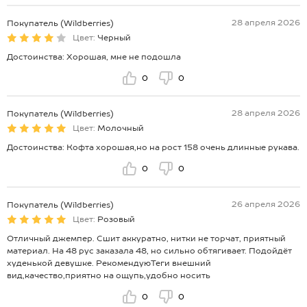
28 апреля 2026
Покупатель (Wildberries)
Цвет:
Черный
Достоинства: Хорошая, мне не подошла
0
0
28 апреля 2026
Покупатель (Wildberries)
Цвет:
Молочный
Достоинства: Кофта хорошая,но на рост 158 очень длинные рукава.
0
0
26 апреля 2026
Покупатель (Wildberries)
Цвет:
Розовый
Отличный джемпер. Сшит аккуратно, нитки не торчат, приятный
материал. На 48 рус заказала 48, но сильно обтягивает. Подойдёт
худенькой девушке. РекомендуюТеги внешний
вид,качество,приятно на ощупь,удобно носить
0
0