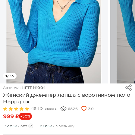
1
/ 13
Артикул:
HFTRN1004
Женский джемпер лапша с воротником поло
Happyfox
434 Отзывов
6826
30
999 ₽
-50%
1279 ₽
/ опт
?
1999 ₽
/ в розницу