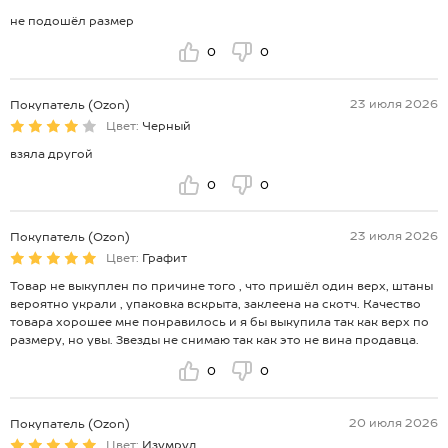
не подошёл размер
0
0
23 июля 2026
Покупатель (Ozon)
Цвет:
Черный
взяла другой
0
0
23 июля 2026
Покупатель (Ozon)
Цвет:
Графит
Товар не выкуплен по причине того , что пришёл один верх, штаны
вероятно украли , упаковка вскрыта, заклеена на скотч. Качество
товара хорошее мне понравилось и я бы выкупила так как верх по
размеру, но увы. Звезды не снимаю так как это не вина продавца.
0
0
20 июля 2026
Покупатель (Ozon)
Цвет:
Изумруд