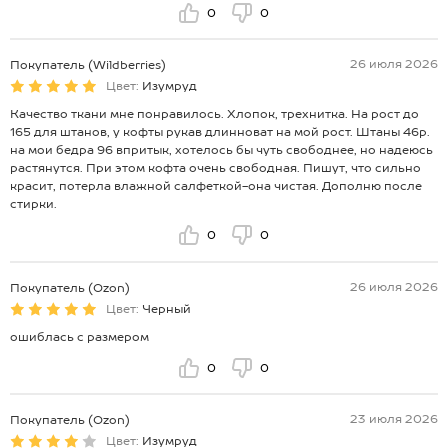
0
0
26 июля 2026
Покупатель (Wildberries)
Цвет:
Изумруд
Качество ткани мне понравилось. Хлопок, трехнитка. На рост до
165 для штанов, у кофты рукав длинноват на мой рост. Штаны 46р.
на мои бедра 96 впритык, хотелось бы чуть свободнее, но надеюсь
растянутся. При этом кофта очень свободная. Пишут, что сильно
красит, потерла влажной салфеткой-она чистая. Дополню после
стирки.
0
0
26 июля 2026
Покупатель (Ozon)
Цвет:
Черный
ошиблась с размером
0
0
23 июля 2026
Покупатель (Ozon)
Цвет:
Изумруд