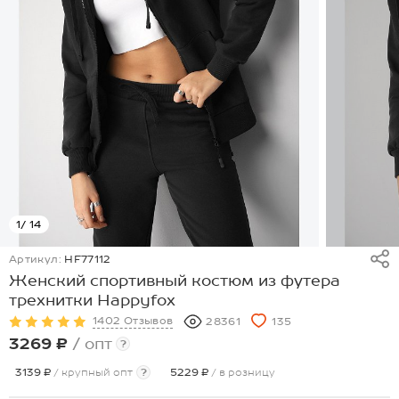
1
/ 14
Артикул:
HF77112
Женский спортивный костюм из футера
трехнитки Happyfox
1402 Отзывов
28361
135
3269 ₽
/ опт
?
3139 ₽
/ крупный опт
?
5229 ₽
/ в розницу