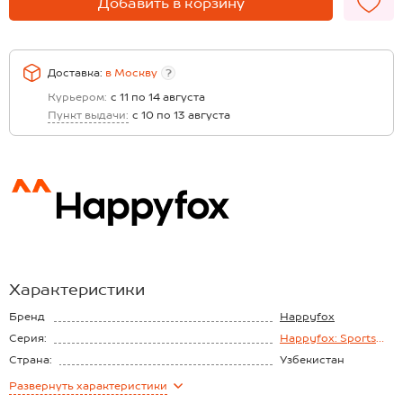
Добавить в корзину
Доставка:
в
Москву
?
Курьером:
с 11 по 14 августа
Пункт выдачи:
с 10 по 13 августа
Характеристики
Бренд
Happyfox
Серия:
Happyfox: Sports
Family
Страна:
Узбекистан
Состав:
60% хлопок, 40%
Развернуть
характеристики
полиэстер