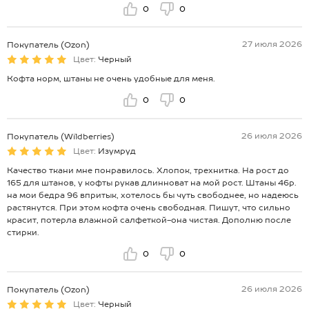
0
0
27 июля 2026
Покупатель (Ozon)
Цвет:
Черный
Кофта норм, штаны не очень удобные для меня.
0
0
26 июля 2026
Покупатель (Wildberries)
Цвет:
Изумруд
Качество ткани мне понравилось. Хлопок, трехнитка. На рост до
165 для штанов, у кофты рукав длинноват на мой рост. Штаны 46р.
на мои бедра 96 впритык, хотелось бы чуть свободнее, но надеюсь
растянутся. При этом кофта очень свободная. Пишут, что сильно
красит, потерла влажной салфеткой-она чистая. Дополню после
стирки.
0
0
26 июля 2026
Покупатель (Ozon)
Цвет:
Черный