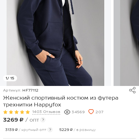
1
/ 15
Артикул:
HF77112
Женский спортивный костюм из футера
трехнитки Happyfox
1403 Отзывов
34569
207
3269 ₽
/ опт
?
3139 ₽
/ крупный опт
?
5229 ₽
/ в розницу