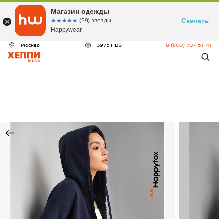
Магазин одежды
Скачать
☆☆☆☆☆
★★★★★
(59) звезды
Happywear
Москва
3975 ПВЗ
8 (800) 707-51-41
ДЕО