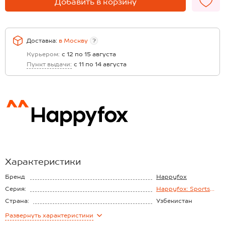
Добавить в корзину
Доставка:
в
Москву
?
Курьером:
с 12 по 15 августа
Пункт выдачи:
с 11 по 14 августа
Характеристики
Бренд
Happyfox
Серия:
Happyfox: Sports
Family
Страна:
Узбекистан
Состав:
60% хлопок, 40%
Развернуть
характеристики
полиэстер