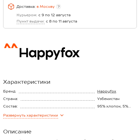
Доставка:
в
Москву
?
Курьером:
с 9 по 12 августа
Пункт выдачи:
с 8 по 11 августа
Характеристики
Бренд
Happyfox
Страна:
Узбекистан
Состав:
95% хлопок, 5%
лайкра
Материал:
Футер двунитка
Развернуть
характеристики
Плотность ткани:
240 г/м2
Описание