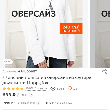
1
/ 11
Артикул:
HFAL00857
Женский лонгслив оверсайз из футера
двухнитки Happyfox
1893 Отзывов
5965
23
699 ₽
/ опт
?
669 ₽
/ крупный опт
?
1119 ₽
/ в розницу