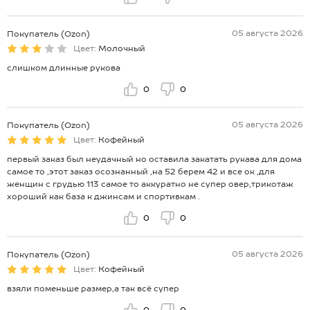
05 августа 2026
Покупатель (Ozon)
Цвет:
Молочный
слишком длинные рукова
0
0
05 августа 2026
Покупатель (Ozon)
Цвет:
Кофейный
первый заказ был неудачный но оставила закатать рукава для дома
самое то ,этот заказ осознанный ,на 52 берем 42 и все ок ,для
женщин с грудью 113 самое то аккуратно не супер овер,трикотаж
хороший как база к джинсам и спортивкам .
0
0
05 августа 2026
Покупатель (Ozon)
Цвет:
Кофейный
взяли поменьше размер,а так всё супер
0
0