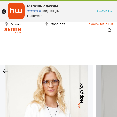
Магазин одежды
Скачать
☆☆☆☆☆
★★★★★
(59) звезды
Happywear
Москва
3960 ПВЗ
8 (800) 707-51-41
ДЕО