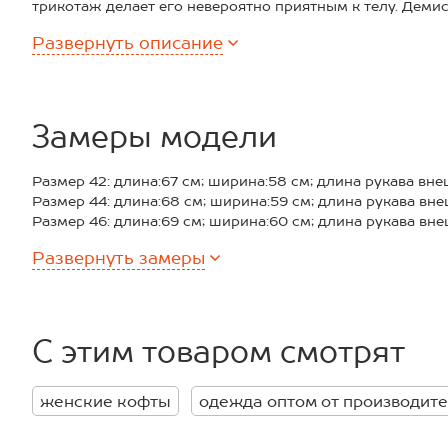
трикотаж делает его невероятно приятным к телу. Дем
кроя со спущенным плечом и круглым вырезом легко вп
Развернуть
описание
Преимущества:
– трикотажная ткань мягкая и дышащая;
– хлопок с добавлением эластана для большей прочност
– удобный оверсайз для свободы движений;
– универсальная базовая модель на каждый день;
Замеры модели
– подходит как для девушек, так и для подростков.
Размерный ряд позволяет носить модель как подростков
Размер 42: длина:67 см; ширина:58 см; длина рукава вне
женщин. Подойдёт для офиса и для прогулки — всегда в
Размер 44: длина:68 см; ширина:59 см; длина рукава вне
Размер 46: длина:69 см; ширина:60 см; длина рукава вне
Размер 48: длина:70 см; ширина:61 см; длина рукава внеш
Развернуть
замеры
Размер 50: длина:71 см; ширина:62 см; длина рукава внеш
Размер 52: длина:72 см; ширина:63 см; длина рукава вне
*замеры выборочные, могут незначительно отличаться.
С этим товаром смотрят
женские кофты
одежда оптом от производит