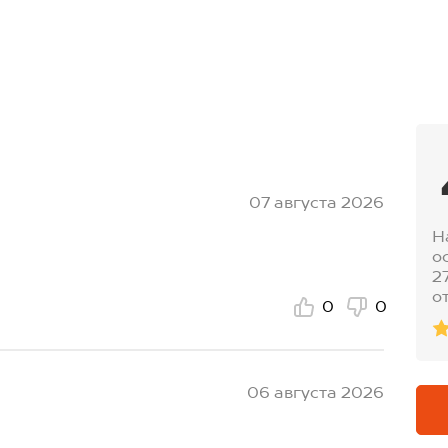
07 августа 2026
Н
о
2
о
0
0
06 августа 2026