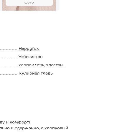
фото
Happyfox
Узбекистан
хлопок 95%, эластан
5%
Кулирная гладь
160 г/м2
ду и комфорт!
льно и сдержанно, а хлопковый