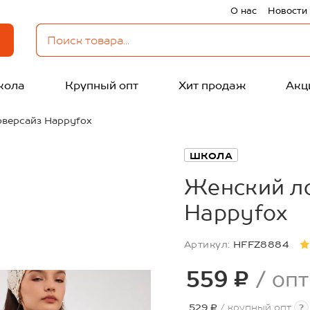
О нас
Новости
кола
Крупный опт
Хит продаж
Акц
оверсайз Happyfox
ШКОЛА
Женский ло
Happyfox
Артикул:
HFFZ8884
559 ₽
/ опт
529 ₽
/ крупный опт
?