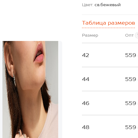
Цвет:
св.бежевый
Таблица размеров
Размер
Опт
42
559
44
559
46
559
48
559