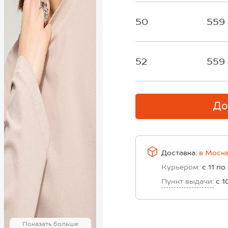
50
559
52
559
До
Доставка:
в
Моск
Курьером:
с 11 по
Пункт выдачи:
с 1
Показать больше