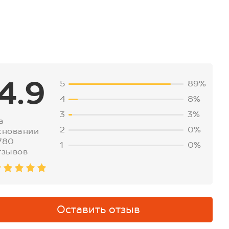
4.9
5
89%
4
8%
3
3%
а
2
0%
сновании
780
1
0%
тзывов
Оставить отзыв