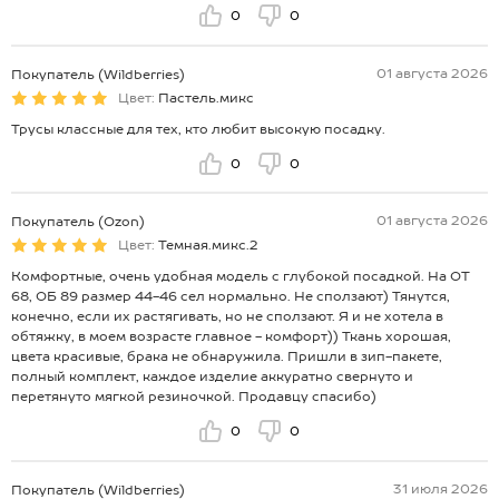
0
0
01 августа 2026
Покупатель (Wildberries)
Цвет:
Пастель.микс
Трусы классные для тех, кто любит высокую посадку.
0
0
01 августа 2026
Покупатель (Ozon)
Цвет:
Темная.микс.2
Комфортные, очень удобная модель с глубокой посадкой. На ОТ
68, ОБ 89 размер 44-46 сел нормально. Не сползают) Тянутся,
конечно, если их растягивать, но не сползают. Я и не хотела в
обтяжку, в моем возрасте главное - комфорт)) Ткань хорошая,
цвета красивые, брака не обнаружила. Пришли в зип-пакете,
полный комплект, каждое изделие аккуратно свернуто и
перетянуто мягкой резиночкой. Продавцу спасибо)
0
0
31 июля 2026
Покупатель (Wildberries)