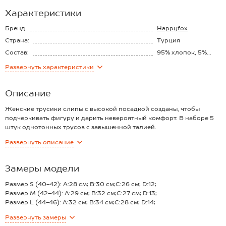
Характеристики
Бренд
Happyfox
Страна:
Турция
Состав:
95% хлопок, 5%
эластан
Развернуть
характеристики
Описание
Женские трусики слипы с высокой посадкой созданы, чтобы
подчеркивать фигуру и дарить невероятный комфорт. В наборе 5
штук однотонных трусов с завышенной талией.
Преимущества:
Развернуть
описание
— высокая посадка для деликатного моделирования линии талии;
— турецкий трикотаж отличного качества;
— натуральный хлопок — мягкий и приятный к телу;
Замеры модели
— мягкая хлопковая ткань хорошо пропускает воздух;
— трусы-слипы надёжно держат форму после стирок благодаря
Размер S (40-42): A:28 см; B:30 см;C:26 см; D:12;
добавлению эластана;
Размер M (42-44): A:29 см; B:32 см;C:27 см; D:13;
— в комплекте 5 шт., легко выбрать подходящие по настроению
Размер L (44-46): A:32 см; B:34 см;C:28 см; D:14;
— широкий размерный ряд, есть большие размеры.
Размер XL (46-48): A:33 см; B:36 см;C:29 см; D:15;
Развернуть
замеры
Трикотажные трусы — идеальный выбор для женщин и девушек на
Размер 2XL (48-50): A:35 см; B:38 см;C:30 см; D:16;