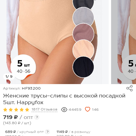
1
/ 9
Артикул:
HF93200
Женские трусы-слипы с высокой посадкой
5шт. Happyfox
1817 Отзывов
44459
146
719 ₽
/ опт
?
(143.80 ₽
/ шт.
)
689 ₽
/ крупный опт
?
1149 ₽
/ в розницу