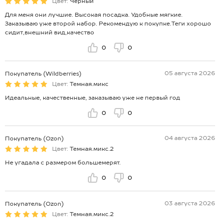
Цвет:
Черный
Для меня они лучшие. Высокая посадка. Удобные мягкие.
Заказываю уже второй набор. Рекомендую к покупке.Теги хорошо
сидит,внешний вид,качество
0
0
05 августа 2026
Покупатель (Wildberries)
Цвет:
Темная.микс
Идеальные, качественные, заказываю уже не первый год
0
0
04 августа 2026
Покупатель (Ozon)
Цвет:
Темная.микс.2
Не угадала с размером большемерят.
0
0
03 августа 2026
Покупатель (Ozon)
Цвет:
Темная.микс.2