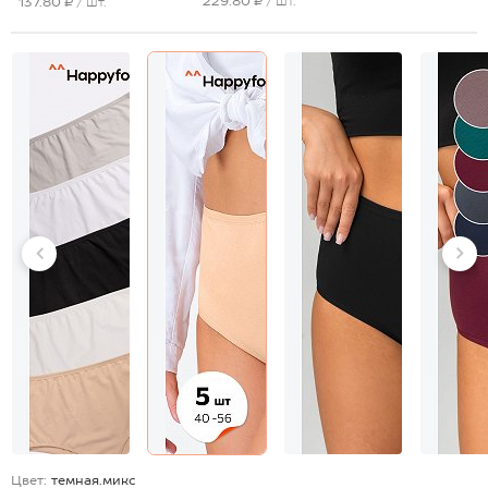
229.80 ₽
/ шт.
137.80 ₽
/ шт.
Цвет:
темная.микс