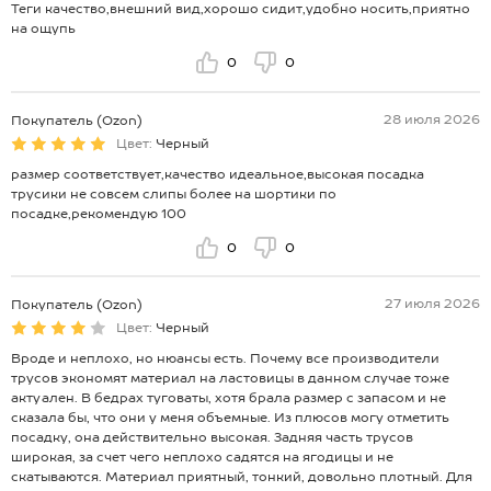
Теги качество,внешний вид,хорошо сидит,удобно носить,приятно
на ощупь
0
0
28 июля 2026
Покупатель (Ozon)
Цвет:
Черный
размер соответствует,качество идеальное,высокая посадка
трусики не совсем слипы более на шортики по
посадке,рекомендую 100
0
0
27 июля 2026
Покупатель (Ozon)
Цвет:
Черный
Вроде и неплохо, но нюансы есть. Почему все производители
трусов экономят материал на ластовицы в данном случае тоже
актуален. В бедрах туговаты, хотя брала размер с запасом и не
сказала бы, что они у меня объемные. Из плюсов могу отметить
посадку, она действительно высокая. Задняя часть трусов
широкая, за счет чего неплохо садятся на ягодицы и не
скатываются. Материал приятный, тонкий, довольно плотный. Для