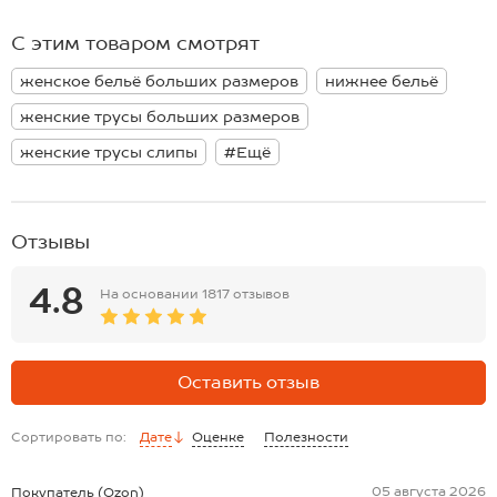
каждый день.
Размер 3XL (50-52): A:36 см; B:40 см;C:31 см; D:18;
Размер 4XL (52-54): A:37 см; B:42 см;C:32 см; D:19;
С этим товаром смотрят
Размер 5XL (54-56): A:38 см; B:44 см;C:33 см; D:20;
*замеры выборочные, могут незначительно отличаться.
женское бельё больших размеров
нижнее бельё
женские трусы больших размеров
женские трусы слипы
#Ещё
Отзывы
4.8
На основании
1817 отзывов
Оставить отзыв
Сортировать по:
Дате
Оценке
Полезности
05 августа 2026
Покупатель (Ozon)