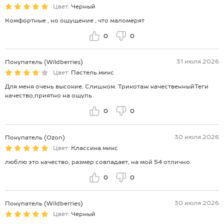
Цвет:
Черный
Комфортные , но ощущение , что маломерят
0
0
31 июля 2026
Покупатель (Wildberries)
Цвет:
Пастель.микс
Для меня очень высокие. Слишком. Трикотаж качественныйТеги
качество,приятно на ощупь
0
0
30 июля 2026
Покупатель (Ozon)
Цвет:
Классика.микс
люблю это качество, размер совпадает, на мой 54 отлично.
0
0
30 июля 2026
Покупатель (Wildberries)
Цвет:
Черный