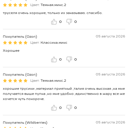
Цвет:
Темная.микс.2
труселя очень хорошие, только их заказываю. спасибо.
0
0
05 августа 2026
Покупатель (Ozon)
Цвет:
Классика.микс
Хорошее
0
0
05 августа 2026
Покупатель (Ozon)
Цвет:
Темная.микс.2
хорошие трусики ,материал приятный ,талия очень высокая ,на мне
получается выше пупка ,но мне удобно ,единственно в жару все же
хочется чуть покороче.
0
0
05 августа 2026
Покупатель (Wildberries)