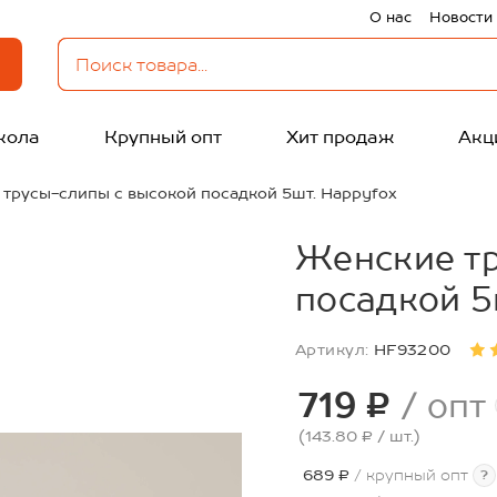
О нас
Новости
кола
Крупный опт
Хит продаж
Акц
трусы-слипы с высокой посадкой 5шт. Happyfox
Женские тр
посадкой 5
Артикул:
HF93200
719 ₽
/ опт
(143.80 ₽
/ шт.
)
689 ₽
/ крупный опт
?