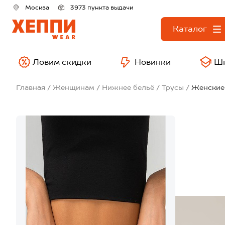
Москва
3973 пункта выдачи
Каталог
Ловим скидки
Новинки
Ш
Главная
Женщинам
Нижнее бельё
Трусы
Женские 