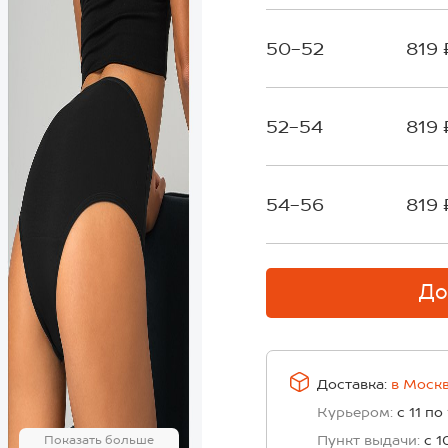
50-52
819 
52-54
819 
54-56
819 
До
Доставка:
в
Моск
Курьером:
с 11 по
Пункт выдачи:
с 1
Показать больше