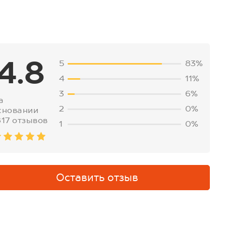
4.8
5
83%
4
11%
3
6%
а
2
0%
сновании
817 отзывов
1
0%
Оставить отзыв