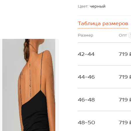
Цвет:
черный
Таблица размеров
Размер
Опт
42-44
719 
44-46
719 
46-48
719 
48-50
719 