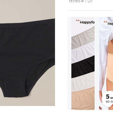
137.80 ₽
/ шт.