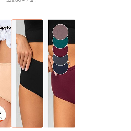
229.80 ₽
/ шт.