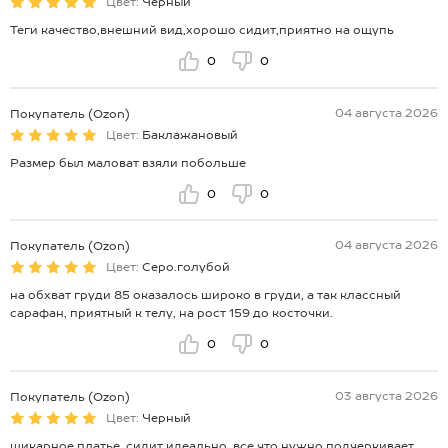
Цвет:
Черный
Теги качество,внешний вид,хорошо сидит,приятно на ощупь
0
0
04 августа 2026
Покупатель (Ozon)
Цвет:
Баклажановый
Размер был маловат взяли побольше
0
0
04 августа 2026
Покупатель (Ozon)
Цвет:
Серо.голубой
на обхват груди 85 оказалось широко в груди, а так классный
сарафан, приятный к телу, на рост 159 до косточки.
0
0
03 августа 2026
Покупатель (Ozon)
Цвет:
Черный
шикарное платье, сидит идеально, все что нужно подчеркивает