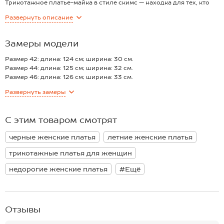
Трикотажное платье-майка в стиле скимс — находка для тех, кто
обожает сочетание комфорта и красоты. Утягивающий силуэт
Развернуть
описание
делает его любимчиком в списке надеть сразу.
Трикотаж мягко облегает тело, ведь в составе — дышащий хлопок с
добавлением лайкры. Кулирная гладь прекрасно тянется,
Замеры модели
эффектно подчёркивая изгибы.
Благодаря двухслойной ткани на груди платье не просвечивает.
Размер 42: длина: 124 см; ширина: 30 см.
Длина миди визуально вытягивает силуэт, а разрезы по бокам
Размер 44: длина: 125 см; ширина: 32 см.
добавляют движения и лёгкой дерзости. Регулируемые бретели
Размер 46: длина: 126 см; ширина: 33 см.
позволяют подстроить посадку под особенности фигуры.
Размер 48: длина: 127 см; ширина: 35 см.
Развернуть
замеры
Однотонное черное платье станет основой классных образов.
*замеры выборочные, могут незначительно отличаться.
Летнее платье в обтяжку подойдёт для прогулок. Обтягивающее
платье для женщин идеально для свиданий.
С этим товаром смотрят
черные женские платья
летние женские платья
трикотажные платья для женщин
недорогие женские платья
#Ещё
Отзывы