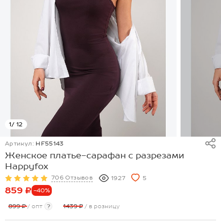
1
/ 12
Артикул:
HF55143
Женское платье-сарафан с разрезами
Happyfox
706 Отзывов
1927
5
859 ₽
-40%
899 ₽
/ опт
?
1439 ₽
/ в розницу