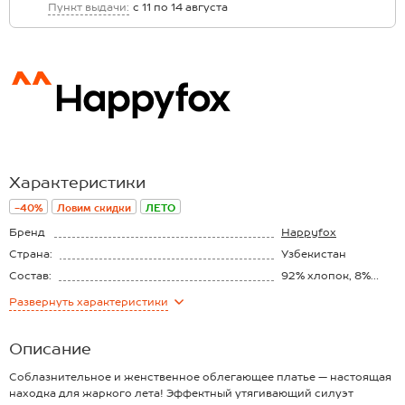
Пункт выдачи:
с 11 по 14 августа
Характеристики
-40%
Ловим скидки
ЛЕТО
Бренд
Happyfox
Страна:
Узбекистан
Состав:
92% хлопок, 8%
эластан
Материал:
Кулирная гладь
Развернуть
характеристики
Плотность ткани:
190 г/м2
Описание
Соблазнительное и женственное облегающее платье — настоящая
находка для жаркого лета! Эффектный утягивающий силуэт