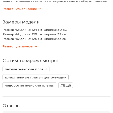
женского платья в стиле скимс подчеркивает изгибы, а стильные
разрезы и длина миди визуально вытягивают фигуру. Трикотажное
Развернуть
описание
платье-майка баклажанового цвета выполнено из дышащей ткани
кулирная гладь.
Преимущества:
Замеры модели
— трикотаж из хлопка с лайкрой мягко облегает, обеспечивая
идеальную посадку и комфорт;
Размер 42: длина: 124 см; ширина: 30 см.
— двухслойная ткань в области груди исключает просвечивание
Размер 44: длина: 125 см; ширина: 32 см.
(плотность 190 г/м2);
Размер 46: длина: 126 см; ширина: 33 см.
— регулируемые бретели позволяют создать индивидуальную,
Размер 48: длина: 127 см; ширина: 35 см.
Развернуть
замеры
безупречную посадку;
*замеры выборочные, могут незначительно отличаться.
— универсальная длина миди и лаконичный однотонный дизайн
создают основу для множества образов.
С этим товаром смотрят
Летнее облегающее платье для женщин станет любимым
вариантом как для дерзких вечерних выходов, так и для эффектных
летние женские платья
повседневных прогулок.
трикотажные платья для женщин
недорогие женские платья
#Ещё
Отзывы