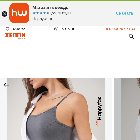
Магазин одежды
Скачать
☆☆☆☆☆
★★★★★
(59) звезды
Happywear
Москва
3973 ПВЗ
8 (800) 707-51-41
ДЕО