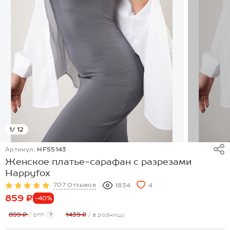
1
/ 12
Артикул:
HF55143
Женское платье-сарафан с разрезами
Happyfox
707 Отзывов
1834
4
859 ₽
-40%
899 ₽
/ опт
?
1439 ₽
/ в розницу