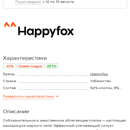
Пункт выдачи:
с 12 по 15 августа
Характеристики
-40%
Ловим скидки
ЛЕТО
Бренд
Happyfox
Страна:
Узбекистан
Состав:
92% хлопок, 8%
эластан
Материал:
Кулирная гладь
Развернуть
характеристики
Плотность ткани:
190 г/м2
Описание
Соблазнительное и женственное облегающее платье — настоящая
находка для жаркого лета! Эффектный утягивающий силуэт