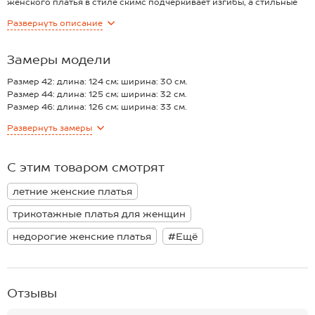
женского платья в стиле скимс подчеркивает изгибы, а стильные
разрезы и длина миди визуально вытягивают фигуру. Трикотажное
Развернуть
описание
платье-майка темно-серого цвета выполнено из дышащей ткани
кулирная гладь.
Преимущества:
Замеры модели
— трикотаж из хлопка с лайкрой мягко облегает, обеспечивая
идеальную посадку и комфорт;
Размер 42: длина: 124 см; ширина: 30 см.
— двухслойная ткань в области груди исключает просвечивание
Размер 44: длина: 125 см; ширина: 32 см.
(плотность 190 г/м2);
Размер 46: длина: 126 см; ширина: 33 см.
— регулируемые бретели позволяют создать индивидуальную,
Размер 48: длина: 127 см; ширина: 35 см.
Развернуть
замеры
безупречную посадку;
*замеры выборочные, могут незначительно отличаться.
— универсальная длина миди и лаконичный однотонный дизайн
создают основу для множества образов.
С этим товаром смотрят
Летнее облегающее платье для женщин станет любимым
вариантом как для дерзких вечерних выходов, так и для эффектных
летние женские платья
повседневных прогулок.
трикотажные платья для женщин
недорогие женские платья
#Ещё
Отзывы