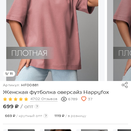
1
/ 11
Артикул:
HF00881
Женская футболка оверсайз Happyfox
4702 Отзывов
6789
37
699 ₽
/ опт
?
669 ₽
/ крупный опт
?
1119 ₽
/ в розницу