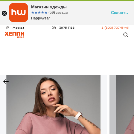
Магазин одежды
Скачать
☆☆☆☆☆
★★★★★
(59) звезды
Happywear
Москва
3975 ПВЗ
8 (800) 707-51-41
ДЕО