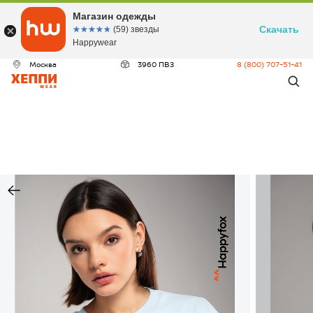
Магазин одежды
Скачать
☆☆☆☆☆
★★★★★
(59) звезды
Happywear
Москва
3960 ПВЗ
8 (800) 707-51-41
ДЕО