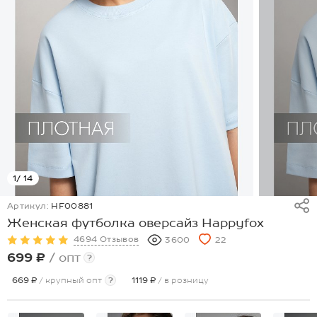
1
/ 14
Артикул:
HF00881
Женская футболка оверсайз Happyfox
4694 Отзывов
3600
22
699 ₽
/ опт
?
669 ₽
/ крупный опт
?
1119 ₽
/ в розницу