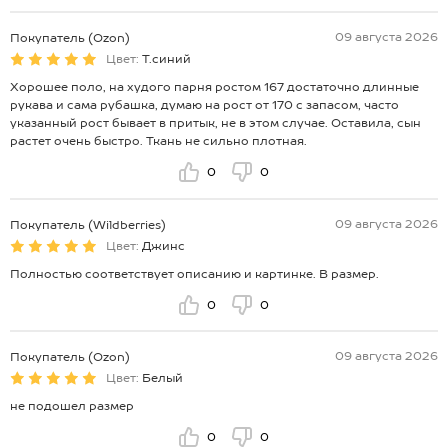
09 августа 2026
Покупатель (Ozon)
Цвет:
Т.синий
Хорошее поло, на худого парня ростом 167 достаточно длинные
рукава и сама рубашка, думаю на рост от 170 с запасом, часто
указанный рост бывает в притык, не в этом случае. Оставила, сын
растет очень быстро. Ткань не сильно плотная.
0
0
09 августа 2026
Покупатель (Wildberries)
Цвет:
Джинс
Полностью соответствует описанию и картинке. В размер.
0
0
09 августа 2026
Покупатель (Ozon)
Цвет:
Белый
не подошел размер
0
0