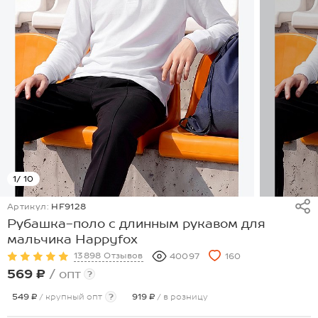
1
/ 10
Артикул:
HF9128
Рубашка-поло с длинным рукавом для
мальчика Happyfox
13898 Отзывов
40097
160
569 ₽
/ опт
?
549 ₽
/ крупный опт
?
919 ₽
/ в розницу