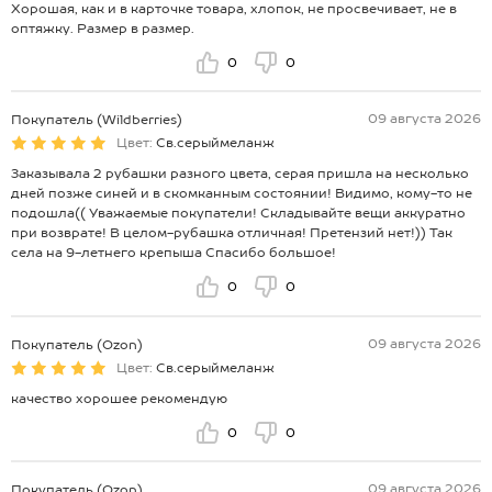
Хорошая, как и в карточке товара, хлопок, не просвечивает, не в
оптяжку. Размер в размер.
0
0
09 августа 2026
Покупатель (Wildberries)
Цвет:
Св.серыймеланж
Заказывала 2 рубашки разного цвета, серая пришла на несколько
дней позже синей и в скомканным состоянии! Видимо, кому-то не
подошла(( Уважаемые покупатели! Складывайте вещи аккуратно
при возврате! В целом-рубашка отличная! Претензий нет!)) Так
села на 9-летнего крепыша Спасибо большое!
0
0
09 августа 2026
Покупатель (Ozon)
Цвет:
Св.серыймеланж
качество хорошее рекомендую
0
0
09 августа 2026
Покупатель (Ozon)