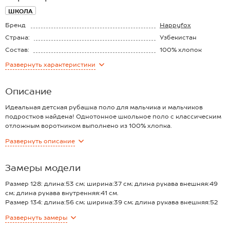
ШКОЛА
Бренд
Happyfox
Страна:
Узбекистан
Состав:
100% хлопок
Материал:
Пике
Развернуть
характеристики
Плотность ткани:
180 г/м2
Описание
Идеальная детская рубашка поло для мальчика и мальчиков
подростков найдена! Однотонное школьное поло с классическим
отложным воротником выполнено из 100% хлопка.
Преимущества:
Развернуть
описание
— мягкий хлопковый трикотаж пике (плотность 180 г/м²) —
комфорт в движении;
— трикотажный лонгслив поло имеет удобный прямой крой;
Замеры модели
— планка на пуговицах задаст настроение: оставь застёгнутой для
повседневных образов или расстегни, чтобы добавить
Размер 128: длина:53 см; ширина:37 см; длина рукава внешняя:49
расслабленности;
см; длина рукава внутренняя:41 см.
— длинные рукава подходят для демисезонной и прохладной
Размер 134: длина:56 см; ширина:39 см; длина рукава внешняя:52
погоды.
см; длина рукава внутренняя:42 см.
Развернуть
замеры
Базовая белая футболка-поло — отличное решение для школы,
Размер 140: длина:60 см; ширина:43 см; длина рукава внешняя:54
прогулок и повседневных образов. Подростковое поло поможет