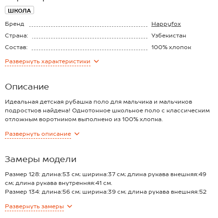
ШКОЛА
Бренд
Happyfox
Страна:
Узбекистан
Состав:
100% хлопок
Материал:
Пике
Развернуть
характеристики
Плотность ткани:
180 г/м2
Описание
Идеальная детская рубашка поло для мальчика и мальчиков
подростков найдена! Однотонное школьное поло с классическим
отложным воротником выполнено из 100% хлопка.
Преимущества:
Развернуть
описание
— мягкий хлопковый трикотаж пике (плотность 180 г/м²) —
комфорт в движении;
— трикотажный лонгслив поло имеет удобный прямой крой;
Замеры модели
— планка на пуговицах задаст настроение: оставь застёгнутой для
повседневных образов или расстегни, чтобы добавить
Размер 128: длина:53 см; ширина:37 см; длина рукава внешняя:49
расслабленности;
см; длина рукава внутренняя:41 см.
— длинные рукава подходят для демисезонной и прохладной
Размер 134: длина:56 см; ширина:39 см; длина рукава внешняя:52
погоды.
см; длина рукава внутренняя:42 см.
Развернуть
замеры
Базовая темно-синяя футболка-поло — отличное решение для
Размер 140: длина:60 см; ширина:43 см; длина рукава внешняя:54
школы, прогулок и повседневных образов. Подростковое поло