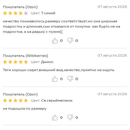
07 августа 2026
Покупатель (Ozon)
Цвет:
Т.синий
качество пониавилось,размеру соответствует,но она широкая
подростку и длинная,сын отказался от покупки. как будто не на
подростка, а на дядьку с пузом((
0
0
07 августа 2026
Покупатель (Wildberries)
Цвет:
Джинс
Теги хорошо сидит,внешний вид,качество,приятно на ощупь
0
0
07 августа 2026
Покупатель (Ozon)
Цвет:
Св.серыймеланж
не подошла по размеру
0
0