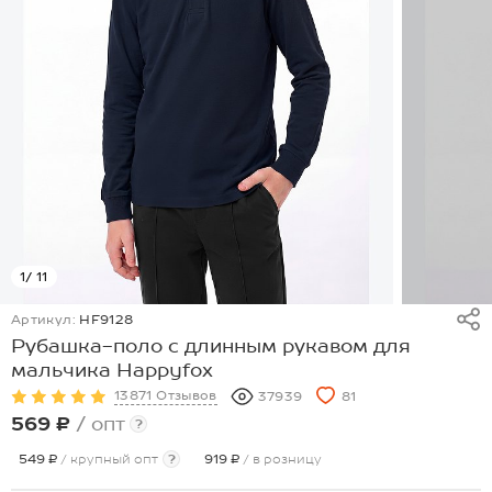
1
/ 11
Артикул:
HF9128
Рубашка-поло с длинным рукавом для
мальчика Happyfox
13871 Отзывов
37939
81
569 ₽
/ опт
?
549 ₽
/ крупный опт
?
919 ₽
/ в розницу