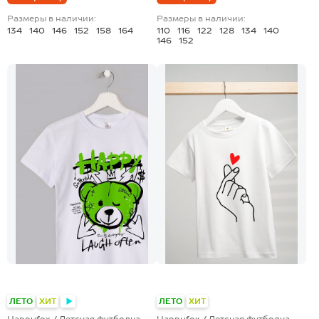
Размеры в наличии:
Размеры в наличии:
134
140
146
152
158
164
110
116
122
128
134
140
146
152
+19
+28
ЛЕТО
ХИТ
ЛЕТО
ХИТ
Happyfox / Детская футболка
Happyfox / Детская футболка