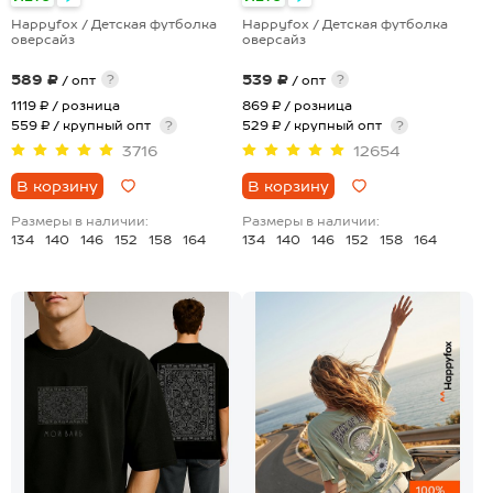
Happyfox / Детская футболка
Happyfox / Детская футболка
оверсайз
оверсайз
589 ₽
539 ₽
?
?
/ опт
/ опт
1119 ₽
/ розница
869 ₽
/ розница
559 ₽ / крупный опт
?
529 ₽ / крупный опт
?
3716
12654
В корзину
В корзину
Размеры в наличии:
Размеры в наличии:
134
140
146
152
158
164
134
140
146
152
158
164