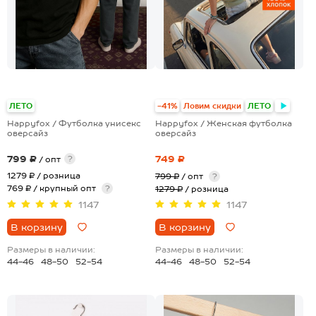
ЛЕТО
-41%
Ловим скидки
ЛЕТО
Happyfox / Футболка унисекс
Happyfox / Женская футболка
оверсайз
оверсайз
799 ₽
749 ₽
?
/ опт
1279 ₽
/ розница
799 ₽
/ опт
?
769 ₽ / крупный опт
?
1279 ₽
/ розница
1147
1147
В корзину
В корзину
Размеры в наличии:
Размеры в наличии:
44-46
48-50
52-54
44-46
48-50
52-54