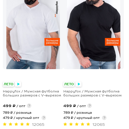
+1
+1
ЛЕТО
ЛЕТО
Happyfox / Мужская футболка
Happyfox / Мужская футболка
больших размеров c V-вырезом
больших размеров c V-вырезом
499 ₽
499 ₽
?
?
/ опт
/ опт
789 ₽
/ розница
789 ₽
/ розница
479 ₽ / крупный опт
?
479 ₽ / крупный опт
?
12065
12065