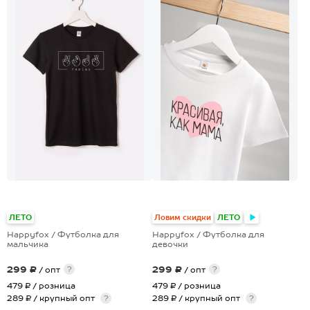
+28
ЛЕТО
Ловим скидки
ЛЕТО
Happyfox / Футболка для
Happyfox / Футболка для
мальчика
девочки
299 ₽
299 ₽
?
?
/ опт
/ опт
479 ₽
/ розница
479 ₽
/ розница
289 ₽ / крупный опт
?
289 ₽ / крупный опт
?