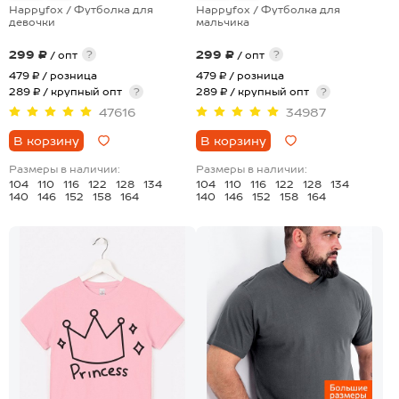
Happyfox / Футболка для
Happyfox / Футболка для
девочки
мальчика
299 ₽
299 ₽
?
?
/ опт
/ опт
479 ₽
/ розница
479 ₽
/ розница
289 ₽ / крупный опт
?
289 ₽ / крупный опт
?
47616
34987
В корзину
В корзину
Размеры в наличии:
Размеры в наличии:
104
110
116
122
128
134
104
110
116
122
128
134
140
146
152
158
164
140
146
152
158
164