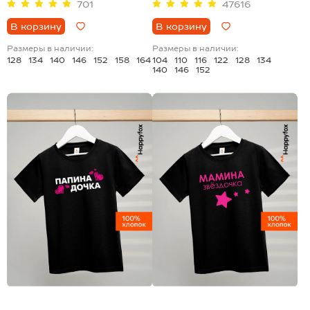
701
47616
В корзину
В корзину
Размеры в наличии:
Размеры в наличии:
128
134
140
146
152
158
164
104
110
116
122
128
134
140
146
152