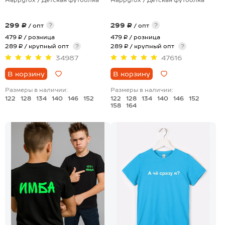
299 ₽
299 ₽
?
?
/ опт
/ опт
479 ₽
/ розница
479 ₽
/ розница
289 ₽ / крупный опт
?
289 ₽ / крупный опт
?
34987
47616
В корзину
В корзину
Размеры в наличии:
Размеры в наличии:
122
128
134
140
146
152
122
128
134
140
146
152
158
164