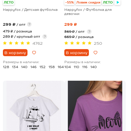
ЛЕТО
-55%
Ловим скидки
ЛЕТО
Happyfox / Детская футболка
Happyfox / Футболка для
девочки
299 ₽
299 ₽
?
/ опт
479 ₽
/ розница
369 ₽
/ опт
?
289 ₽ / крупный опт
?
669 ₽
/ розница
4762
250
В корзину
В корзину
Размеры в наличии:
Размеры в наличии:
128
134
140
146
152
158
164
104
110
116
140