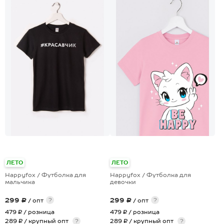
+28
ЛЕТО
ЛЕТО
Happyfox / Футболка для
Happyfox / Футболка для
мальчика
девочки
299 ₽
299 ₽
?
?
/ опт
/ опт
479 ₽
/ розница
479 ₽
/ розница
289 ₽ / крупный опт
?
289 ₽ / крупный опт
?