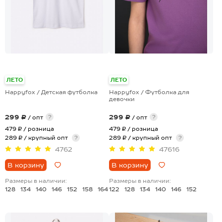
+28
ЛЕТО
ЛЕТО
Happyfox / Детская футболка
Happyfox / Футболка для
девочки
299 ₽
299 ₽
?
?
/ опт
/ опт
479 ₽
/ розница
479 ₽
/ розница
289 ₽ / крупный опт
?
289 ₽ / крупный опт
?
4762
47616
В корзину
В корзину
Размеры в наличии:
Размеры в наличии:
128
134
140
146
152
158
164
122
128
134
140
146
152