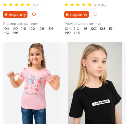
871
47616
В корзину
В корзину
Размеры в наличии:
Размеры в наличии:
104
110
116
122
128
134
104
110
116
122
128
134
140
146
140
146