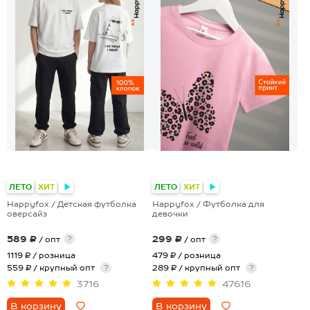
+4
+28
ЛЕТО
ХИТ
ЛЕТО
ХИТ
Happyfox / Детская футболка
Happyfox / Футболка для
оверсайз
девочки
589 ₽
299 ₽
?
?
/ опт
/ опт
1119 ₽
/ розница
479 ₽
/ розница
559 ₽ / крупный опт
?
289 ₽ / крупный опт
?
3716
47616
В корзину
В корзину