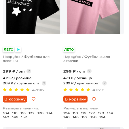
+28
+28
ЛЕТО
ЛЕТО
Happyfox / Футболка для
Happyfox / Футболка для
девочки
девочки
299 ₽
299 ₽
?
?
/ опт
/ опт
479 ₽
/ розница
479 ₽
/ розница
289 ₽ / крупный опт
?
289 ₽ / крупный опт
?
47616
47616
В корзину
В корзину
Размеры в наличии:
Размеры в наличии:
104
110
116
122
128
134
104
110
116
122
128
134
140
146
152
140
146
152
158
164