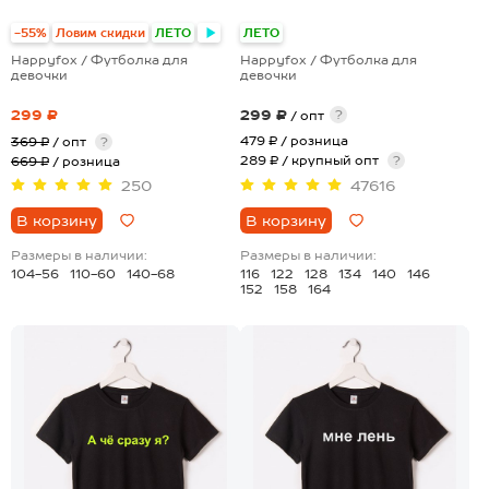
+28
-55%
Ловим скидки
ЛЕТО
ЛЕТО
Happyfox / Футболка для
Happyfox / Футболка для
девочки
девочки
299 ₽
299 ₽
?
/ опт
479 ₽
/ розница
369 ₽
/ опт
?
289 ₽ / крупный опт
?
669 ₽
/ розница
250
47616
В корзину
В корзину
Размеры в наличии:
Размеры в наличии:
104-56
110-60
140-68
116
122
128
134
140
146
152
158
164