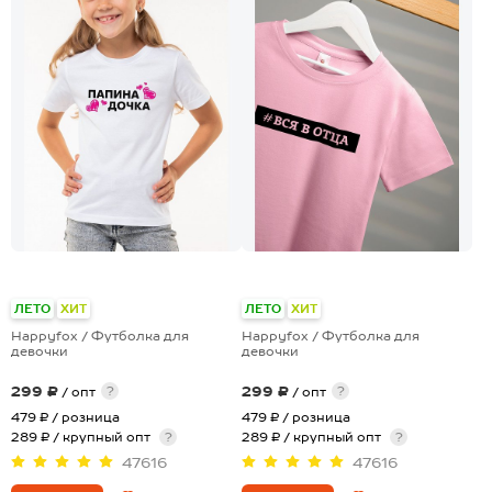
+28
+28
ЛЕТО
ХИТ
ЛЕТО
ХИТ
Happyfox / Футболка для
Happyfox / Футболка для
девочки
девочки
299 ₽
299 ₽
?
?
/ опт
/ опт
479 ₽
/ розница
479 ₽
/ розница
289 ₽ / крупный опт
?
289 ₽ / крупный опт
?
47616
47616