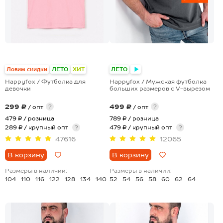
+28
+1
Ловим скидки
ЛЕТО
ХИТ
ЛЕТО
Happyfox / Футболка для
Happyfox / Мужская футболка
девочки
больших размеров c V-вырезом
299 ₽
499 ₽
?
?
/ опт
/ опт
479 ₽
/ розница
789 ₽
/ розница
289 ₽ / крупный опт
?
479 ₽ / крупный опт
?
47616
12065
В корзину
В корзину
Размеры в наличии:
Размеры в наличии:
104
110
116
122
128
134
140
52
54
56
58
60
62
64