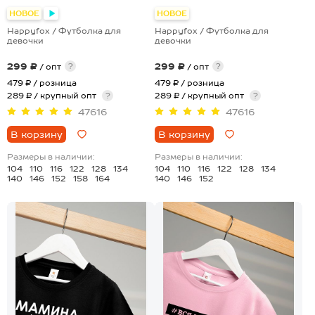
+28
+28
НОВОЕ
НОВОЕ
Happyfox / Футболка для
Happyfox / Футболка для
девочки
девочки
299 ₽
299 ₽
?
?
/ опт
/ опт
479 ₽
/ розница
479 ₽
/ розница
289 ₽ / крупный опт
?
289 ₽ / крупный опт
?
47616
47616
В корзину
В корзину
Размеры в наличии:
Размеры в наличии:
104
110
116
122
128
134
104
110
116
122
128
134
140
146
152
158
164
140
146
152