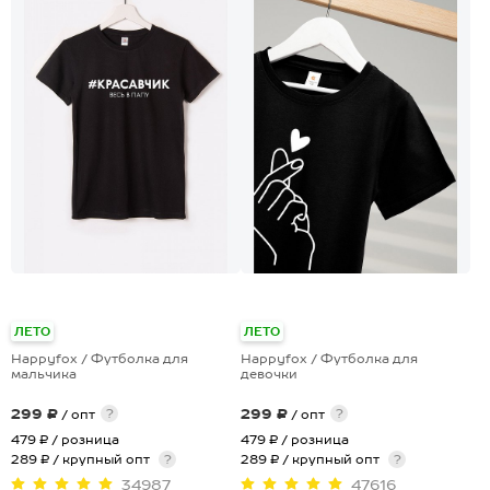
+19
+28
ЛЕТО
ЛЕТО
Happyfox / Футболка для
Happyfox / Футболка для
мальчика
девочки
299 ₽
299 ₽
?
?
/ опт
/ опт
479 ₽
/ розница
479 ₽
/ розница
289 ₽ / крупный опт
?
289 ₽ / крупный опт
?
34987
47616