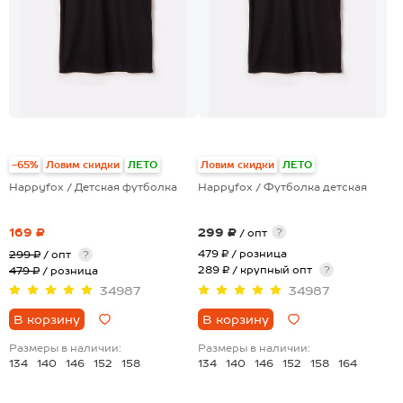
+19
+19
-65%
Ловим скидки
ЛЕТО
Ловим скидки
ЛЕТО
Happyfox / Детская футболка
Happyfox / Футболка детская
169 ₽
299 ₽
?
/ опт
479 ₽
/ розница
299 ₽
/ опт
?
289 ₽ / крупный опт
?
479 ₽
/ розница
34987
34987
В корзину
В корзину
Размеры в наличии:
Размеры в наличии:
134
140
146
152
158
134
140
146
152
158
164