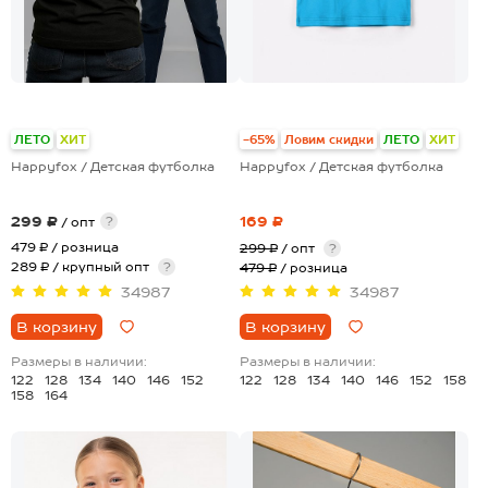
+19
+19
ЛЕТО
ХИТ
-65%
Ловим скидки
ЛЕТО
ХИТ
Happyfox / Детская футболка
Happyfox / Детская футболка
299 ₽
169 ₽
?
/ опт
479 ₽
/ розница
299 ₽
/ опт
?
289 ₽ / крупный опт
?
479 ₽
/ розница
34987
34987
В корзину
В корзину
Размеры в наличии:
Размеры в наличии:
122
128
134
140
146
152
122
128
134
140
146
152
158
158
164