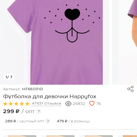
1
/ 7
Артикул:
HF66031D
Футболка для девочки Happyfox
47631 Отзывов
25832
76
299 ₽
/ опт
?
289 ₽
/ крупный опт
?
479 ₽
/ в розницу