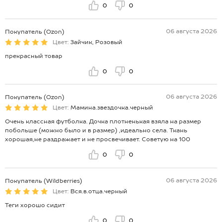
0
0
06 августа 2026
Покупатель (Ozon)
Цвет:
Зайчик, Розовый
прекрасный товар
0
0
06 августа 2026
Покупатель (Ozon)
Цвет:
Мамина.звездочка.черный
Очень классная футболка. Дочка плотненькая взяла на размер
побольше (можно было и в размер) ,идеально села. Ткань
хорошая,не раздражает и не просвечивает. Советую на 100
0
0
06 августа 2026
Покупатель (Wildberries)
Цвет:
Вся.в.отца.черный
Теги хорошо сидит
0
0