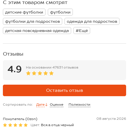
С этим товаром смотрят
идеальный вариант на лето.
*замеры выборочные, могут незначительно отличаться.
Модель Есения, ее рост 121 см, параметры 57-52-62 см. На ней 122
детские футболки
футболки
размер.
футболки для подростков
одежда для подростков
детская повседневная одежда
#Ещё
Отзывы
4.9
На основании
47631 отзывов
Оставить отзыв
Сортировать по:
Дате
Оценке
Полезности
08 августа 2026
Покупатель (Ozon)
Цвет:
Вся.в.отца.черный