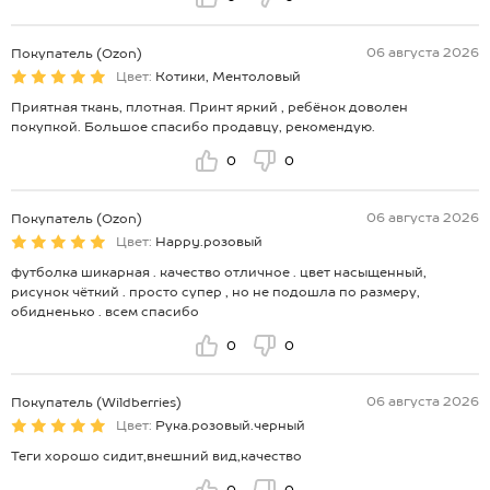
06 августа 2026
Покупатель (Ozon)
Цвет:
Котики, Ментоловый
Приятная ткань, плотная. Принт яркий , ребёнок доволен
покупкой. Большое спасибо продавцу, рекомендую.
0
0
06 августа 2026
Покупатель (Ozon)
Цвет:
Happy.розовый
футболка шикарная . качество отличное . цвет насыщенный,
рисунок чёткий . просто супер , но не подошла по размеру,
обидненько . всем спасибо
0
0
06 августа 2026
Покупатель (Wildberries)
Цвет:
Рука.розовый.черный
Теги хорошо сидит,внешний вид,качество