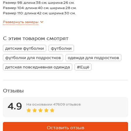
— стильный рисунок с забавной кошечкой;
Размер 98: длина:38 см; ширина:26 см.
— практичная футболка для активного отдыха ребенка.
Размер 104: длина:40 см; ширина:28 см.
Розовая футболка с рисунком подойдет для детей и подростков
Размер 110: длина:42 см; ширина:30 см.
как лучший повседневный вариант.
Размер 116: длина:44 см; ширина:31 см.
Развернуть
замеры
Размер 122: длина:46 см; ширина:32 см.
Размер 128: длина:48 см; ширина:34 см.
Размер 134: длина:50 см; ширина:35 см.
С этим товаром смотрят
Размер 140: длина:52 см; ширина:36 см.
Размер 146: длина:54 см; ширина:38 см.
детские футболки
футболки
*замеры выборочные, могут незначительно отличаться.
футболки для подростков
одежда для подростков
детская повседневная одежда
#Ещё
Отзывы
4.9
На основании
47609 отзывов
Оставить отзыв