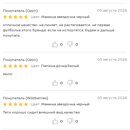
05 августа 2026
Покупатель (Ozon)
Цвет:
Мамина.звездочка.черный
отличное качество. не линяет, не растягивается. не первая
футболка этого бренда. если не испортятся, будем и дальше
покупать.
0
0
05 августа 2026
Покупатель (Ozon)
Цвет:
Папина.дочка.белый
мило
0
0
05 августа 2026
Покупатель (Wildberries)
Цвет:
Мамина.звездочка.черный
Теги хорошо сидит,внешний вид,качество
0
0