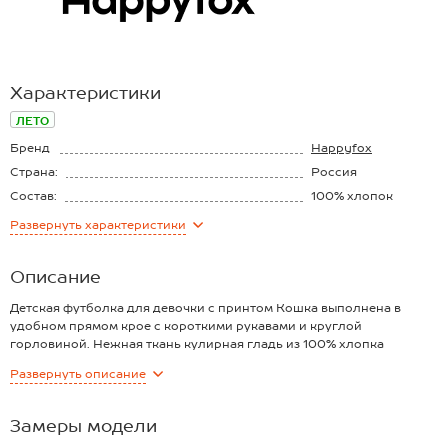
Характеристики
ЛЕТО
Бренд
Happyfox
Страна:
Россия
Состав:
100% хлопок
Материал:
Кулирная гладь
Развернуть
характеристики
Плотность ткани:
145 г/м2
Описание
Детская футболка для девочки с принтом Кошка выполнена в
удобном прямом крое с короткими рукавами и круглой
горловиной. Нежная ткань кулирная гладь из 100% хлопка
обеспечит необычайную мягкость.
Развернуть
описание
Преимущества:
— дышащий хлопковый трикотаж для комфорта (плотность 145 г/
м2);
Замеры модели
— универсальная трикотажная модель на каждый день;