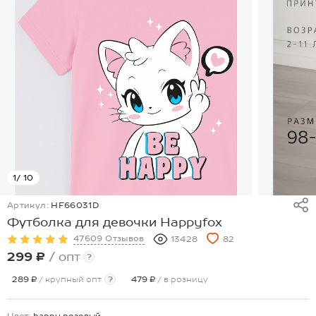
1
/ 10
Артикул:
HF66031D
Футболка для девочки Happyfox
47609 Отзывов
13428
82
299 ₽
/ опт
?
289 ₽
/ крупный опт
?
479 ₽
/ в розницу