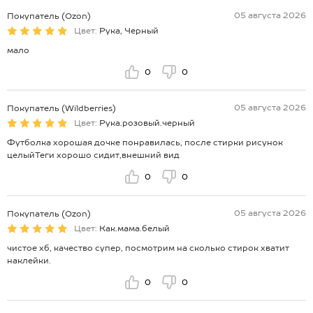
05 августа 2026
Покупатель (Ozon)
Цвет:
Рука, Черный
мало
0
0
05 августа 2026
Покупатель (Wildberries)
Цвет:
Рука.розовый.черный
Футболка хорошая дочке понравилась, после стирки рисунок
целыйТеги хорошо сидит,внешний вид
0
0
05 августа 2026
Покупатель (Ozon)
Цвет:
Как.мама.белый
чистое хб, качество супер, посмотрим на сколько стирок хватит
наклейки.
0
0