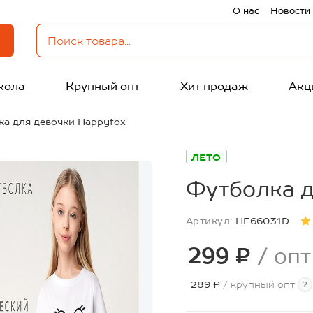
О нас
Новости
кола
Крупный опт
Хит продаж
Акц
ка для девочки Happyfox
ЛЕТО
Футболка д
Артикул:
HF66031D
299 ₽
/ опт
289 ₽
/ крупный опт
?