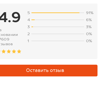
4.9
5
91%
4
6%
3
3%
а
2
0%
сновании
7609
1
0%
тзывов
Оставить отзыв