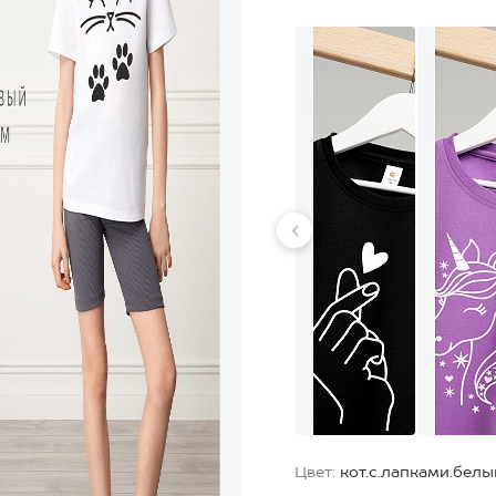
Цвет:
кот.с.лапками.белы