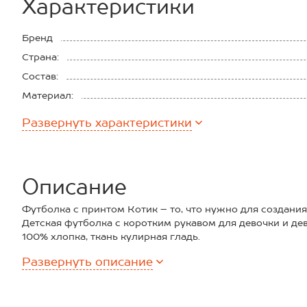
Характеристики
Бренд
Страна:
Состав:
Материал:
Плотность ткани:
Развернуть
характеристики
Описание
Футболка с принтом Котик – то, что нужно для создани
Детская футболка с коротким рукавом для девочки и де
100% хлопка, ткань кулирная гладь.
Трикотажная летняя футболка – классный вариант на ка
Развернуть
описание
спортом, танцев, для физкультуры. Хлопковая футболк
стирки без потери яркости цвета и четкости рисунка.
Белая футболка прямого кроя впишется в любой стиль: 
и рваными джинсами, уличный с массивными кроссовка