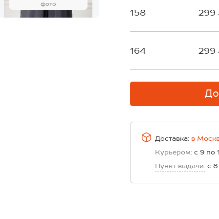
фото
158
299
164
299
До
Доставка:
в
Моск
Курьером:
с 9 по 
Пункт выдачи:
с 8