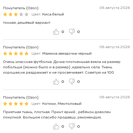
06 августа 2026
Покупатель (Ozon)
Цвет:
Киса.белый
тонкая, дешёвый вариант
0
0
06 августа 2026
Покупатель (Ozon)
Цвет:
Мамина.звездочка.черный
Очень классная футболка. Дочка плотненькая взяла на размер
побольше (можно было и в размер) ,идеально села. Ткань
хорошая,не раздражает и не просвечивает. Советую на 100
0
0
06 августа 2026
Покупатель (Ozon)
Цвет:
Котики, Ментоловый
Приятная ткань, плотная. Принт яркий , ребёнок доволен
покупкой. Большое спасибо продавцу, рекомендую.
0
0