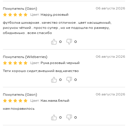
06 августа 2026
Покупатель (Ozon)
Цвет:
Happy.розовый
футболка шикарная . качество отличное . цвет насыщенный,
рисунок чёткий . просто супер , но не подошла по размеру,
обидненько . всем спасибо
0
0
06 августа 2026
Покупатель (Wildberries)
Цвет:
Рука.розовый.черный
Теги хорошо сидит,внешний вид,качество
0
0
06 августа 2026
Покупатель (Ozon)
Цвет:
Как.мама.белый
нам понравилось
0
0