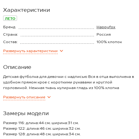
Характеристики
ЛЕТО
Бренд
Happyfox
Страна:
Россия
Состав:
100% хлопок
Материал:
Кулирная гладь
Развернуть
характеристики
Плотность ткани:
145 г/м2
Описание
Детская футболка для девочки с надписью Вся в отца выполнена в
удобном прямом крое с короткими рукавами и круглой
горловиной. Нежная ткань кулирная гладь из 100% хлопка
обеспечит необычайную мягкость.
Развернуть
описание
Преимущества:
— дышащий хлопковый трикотаж для комфорта (плотность 145 г/
м2);
Замеры модели
— универсальная трикотажная модель на каждый день;
— стильный принт;
Размер 116: длина:44 см; ширина:31 см.
— практичная футболка для активного отдыха ребенка.
Размер 122: длина:46 см; ширина:32 см.
Черная футболка с рисунком подойдет для детей и подростков как
Размер 128: длина:48 см; ширина:34 см.
лучший повседневный вариант.