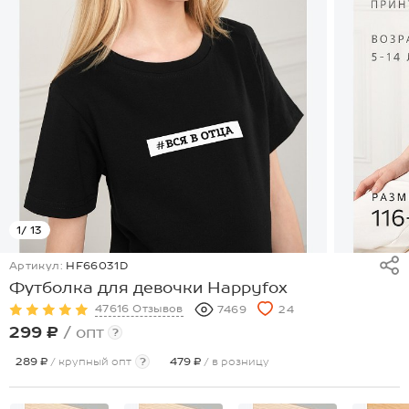
1
/ 13
Артикул:
HF66031D
Футболка для девочки Happyfox
47616 Отзывов
7469
24
299 ₽
/ опт
?
289 ₽
/ крупный опт
?
479 ₽
/ в розницу