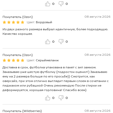
0
0
08 августа 2026
Покупатель (Ozon)
Цвет:
Бордовый
Из двух разного размера выбрал идентичную, более подходящую.
Качество хорошее.
0
0
08 августа 2026
Покупатель (Ozon)
Цвет:
Серыймеланж
Доставка в срок, футболка упакована в пакет с зип замком.
Заказываю уже шестую футболку (подросток оценил!) Заказываю
ему на 2 размера больше по его просьбе)) Смотрится, как
оверсайз, при этом отлично выглядит первым слоем в сочетании с
пиджаком или рубашкой Очень рекомендую После стирки не
деформируется, хорошая горловина! Спасибо всем)
0
0
08 августа 2026
Покупатель (Wildberries)