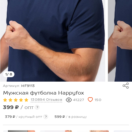
1
/ 8
Артикул:
HF9113
Мужская футболка Happyfox
130894 Отзывов
41227
150
399 ₽
/ опт
?
379 ₽
/ крупный опт
?
599 ₽
/ в розницу