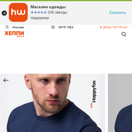
Магазин одежды
Скачать
☆☆☆☆☆
★★★★★
(59) звезды
Happywear
Москва
3975 ПВЗ
8 (800) 707-51-41
ДЕО