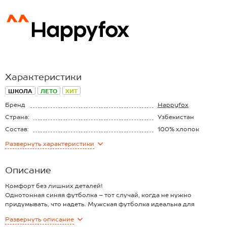
Характеристики
ШКОЛА
ЛЕТО
ХИТ
Бренд
Happyfox
Страна:
Узбекистан
Состав:
100% хлопок
Материал:
Супрем
Развернуть
характеристики
Плотность ткани:
150 г/м2
Описание
Комфорт без лишних деталей!
Однотонная синяя футболка – тот случай, когда не нужно
придумывать, что надеть. Мужская футболка идеальна для
создания стильных повседневных образов. Классическая модель с
Развернуть
описание
коротким рукавом выполнена из натурального 100% хлопка.