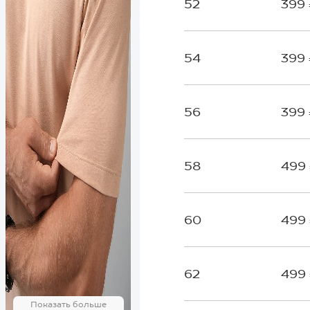
52
399
54
399
56
399
58
499
60
499
62
499
Показать больше