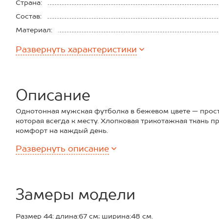
Страна:
Состав:
Материал:
Плотность ткани:
Развернуть
характеристики
Описание
Однотонная мужская футболка в бежевом цвете — проста
которая всегда к месту. Хлопковая трикотажная ткань п
комфорт на каждый день.
Преимущества:
Развернуть
описание
– 100% натуральный хлопок;
– мягкий и дышащий трикотаж;
– универсальный базовый дизайн;
– однотонная расцветка для лёгкого сочетания;
– надёжная форма и аккуратные швы;
Замеры модели
– есть большие размеры.
Классический прямой крой и круглый вырез делают фут
Размер 44: длина:67 см; ширина:48 см.
для мужчин. Базовая футболка гармонично впишется в 