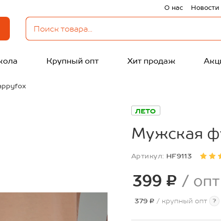
О нас
Новости
кола
Крупный опт
Хит продаж
Акц
appyfox
ЛЕТО
Мужская ф
Артикул:
HF9113
399 ₽
/ опт
379 ₽
/ крупный опт
?