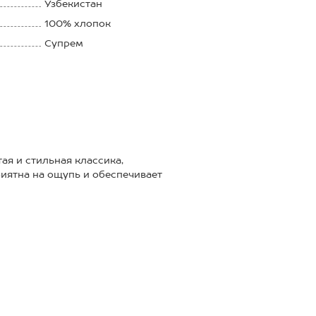
Узбекистан
100% хлопок
Супрем
150 г/м2
я и стильная классика,
риятна на ощупь и обеспечивает
болку удобной и практичной
спортивный и любой