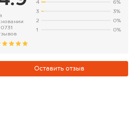
4
6%
3
3%
а
2
0%
сновании
30731
1
0%
тзывов
Оставить отзыв