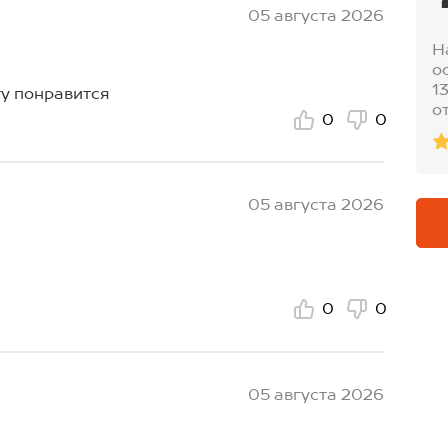
05 августа 2026
Н
о
1
ту понравится
о
0
0
05 августа 2026
0
0
05 августа 2026