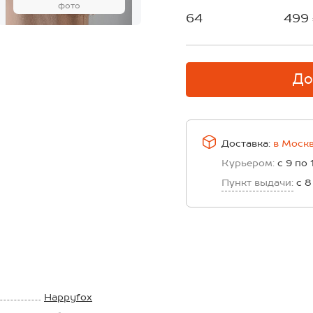
фото
64
499
До
Доставка:
в
Моск
Курьером:
с 9 по 
Пункт выдачи:
с 8
Happyfox