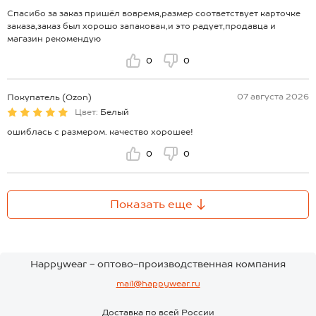
Спасибо за заказ пришёл вовремя,размер соответствует карточке
заказа,заказ был хорошо запакован,и это радует,продавца и
магазин рекомендую
0
0
07 августа 2026
Покупатель (Ozon)
Цвет:
Белый
ошиблась с размером. качество хорошее!
0
0
Показать еще
Happywear - оптово-производственная компания
mail@happywear.ru
Доставка по всей России