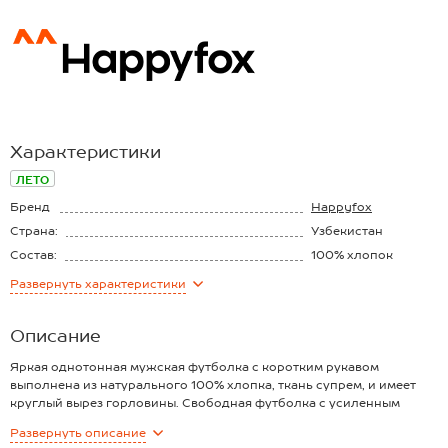
Характеристики
ЛЕТО
Бренд
Happyfox
Страна:
Узбекистан
Состав:
100% хлопок
Материал:
Супрем
Развернуть
характеристики
Плотность ткани:
150 г/м2
Описание
Яркая однотонная мужская футболка с коротким рукавом
выполнена из натурального 100% хлопка, ткань супрем, и имеет
круглый вырез горловины. Свободная футболка с усиленным
воротом для мужчин – идеальный вариант для образов на каждый
Развернуть
описание
день.Сочетание мягкости и прочности позволяет ей сохранять