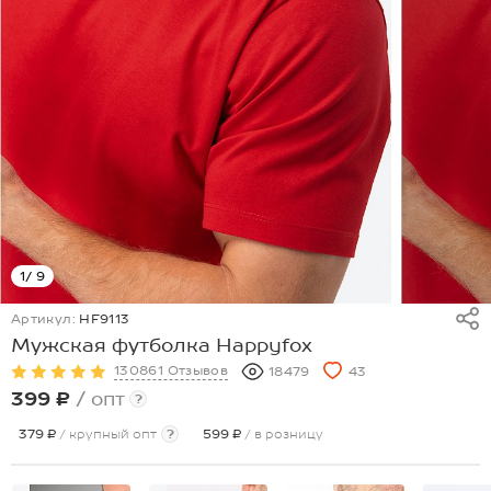
1
/ 9
Артикул:
HF9113
Мужская футболка Happyfox
130861 Отзывов
18479
43
399 ₽
/ опт
?
379 ₽
/ крупный опт
?
599 ₽
/ в розницу