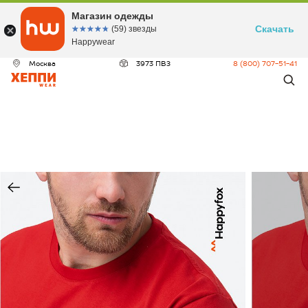
Магазин одежды
Скачать
☆☆☆☆☆
★★★★★
(59) звезды
Happywear
Москва
3973 ПВЗ
8 (800) 707-51-41
ДЕО