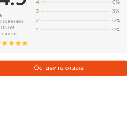
4
6%
3
3%
а
2
0%
сновании
30859
1
0%
тзывов
Оставить отзыв