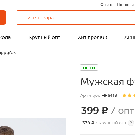
О нас
Новости
кола
Крупный опт
Хит продаж
Акц
appyfox
ЛЕТО
Мужская ф
Артикул:
HF9113
399 ₽
/ опт
379 ₽
/ крупный опт
?