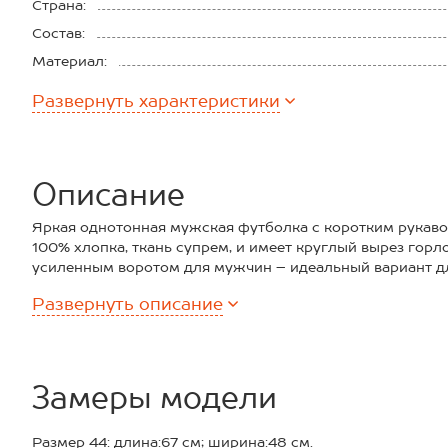
Страна:
Состав:
Материал:
Плотность ткани:
Развернуть
характеристики
Описание
Яркая однотонная мужская футболка с коротким рукаво
100% хлопка, ткань супрем, и имеет круглый вырез гор
усиленным воротом для мужчин – идеальный вариант д
день.Сочетание мягкости и прочности позволяет ей сох
Развернуть
описание
многократных стирок.
Удлиненная зеленая футболка легко вписывается в любой
кэжуал), спортивный и даже офисный деловой. Хлопков
каждый день: для расслабленных повседневных образов,
фитнеса и для офиса.
Замеры модели
Трикотажная изумрудная футболка – отличный вариант 
качественному в меру плотному хлопку в ней будет ко
Размер 44: длина:67 см; ширина:48 см.
погоду. Вам подойдет эта модель, если вы ищете нефри