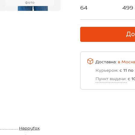
фото
64
499
До
Доставка:
в
Моск
Курьером:
с 11 по
Пункт выдачи:
с 1
Happyfox