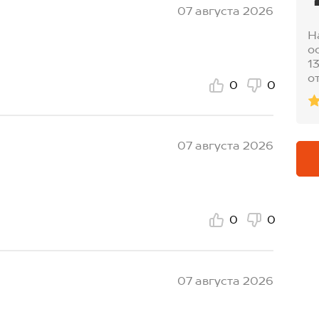
07 августа 2026
Н
о
1
о
0
0
07 августа 2026
0
0
07 августа 2026