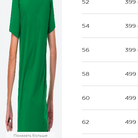
52
399
54
399
56
399
58
499
60
499
62
499
Показать больше