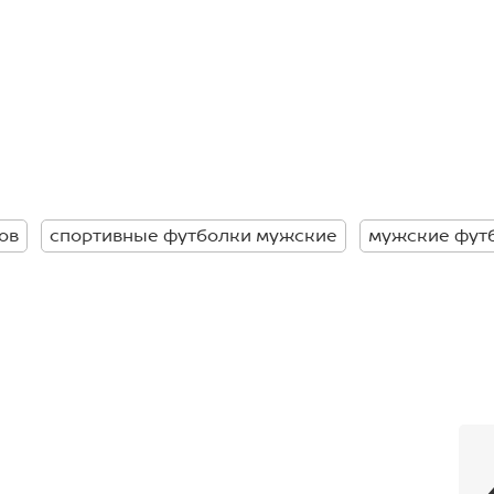
азмерным рядом.
для тех, кто ищет парные
. На нем футболка 52 размера.
ов
спортивные футболки мужские
мужские фут