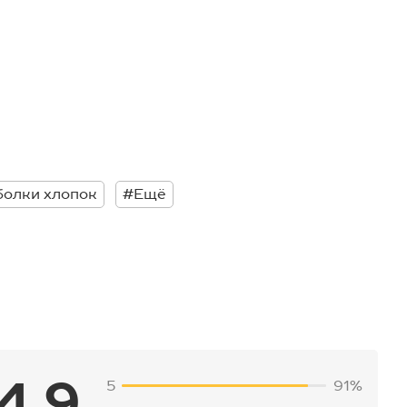
болки хлопок
#Ещё
4.9
5
91%